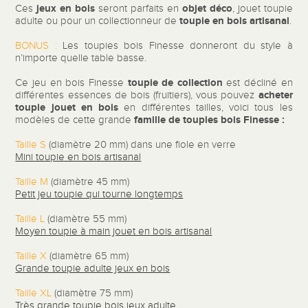
jeux en bois
objet déco
Ces
seront parfaits en
, jouet toupie
toupie en bois artisanal
adulte ou pour un collectionneur de
.
BONUS :
Les toupies bois Finesse donneront du style à
n’importe quelle table basse.
toupie de collection
Ce jeu en bois Finesse
est décliné en
acheter
différentes essences de bois (fruitiers), vous pouvez
toupie jouet en bois
en différentes tailles, voici tous les
famille de toupies bois Finesse :
modèles de cette grande
Taille S
(diamètre 20 mm) dans une fiole en verre
Mini toupie en bois artisanal
Taille M
(diamètre 45 mm)
Petit jeu toupie qui tourne longtemps
Taille L
(diamètre 55 mm)
Moyen toupie à main jouet en bois artisanal
Taille X
(diamètre 65 mm)
Grande toupie adulte jeux en bois
Taille XL
(diamètre 75 mm)
Très grande toupie bois jeux adulte