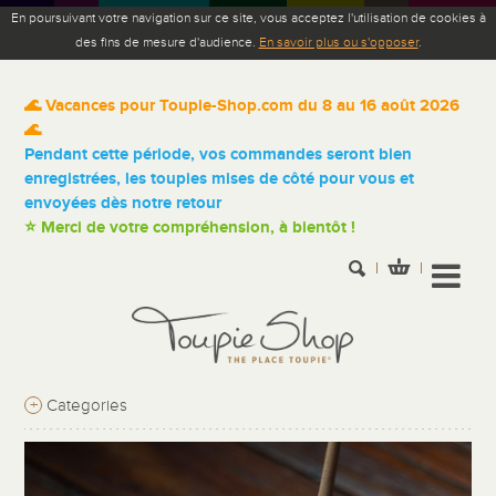
En poursuivant votre navigation sur ce site, vous acceptez l'utilisation de cookies à
des fins de mesure d'audience.
En savoir plus ou s'opposer
.
🌊 Vacances pour Toupie-Shop.com du 8 au 16 août 2026
🌊
Pendant cette période, vos commandes seront bien
enregistrées, les toupies mises de côté pour vous et
envoyées dès notre retour
⭐ Merci de votre compréhension, à bientôt !
+
Categories