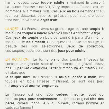
toupie adulte
harmonieuses, cette
a vraiment la classe !
La toupie Finesse alias VIT, Very Importante Toupie, est un
jeux en bois
hommage à la matière bois. Ces
demandent au
tourneur dextérité, patience, précision pour atteindre cette
objet d’art
"finesse", un véritable
.
toupie à
LANCER :
La Finesse avec sa grande tige est une
main
toupie à lancer
, une
avec vos mains en frottant la tige.
jeux de toupie
Ces
en bois est tourné à partir d’un même
bois massif
morceau de
, remarquez la finesse de sa tige, la
Jeux de collection
beauté des bois sélectionnés.
,
jeux pour adulte
ces toupies jouets bois sont des
.
EN ROTATION :
La forme plane des toupies Finesses lui
confère une grande stabilité, son centre de gravité assez
bas lui permet d’atteindre l’effet d’immobilité en rotation. On
dit alors que
la toupie dort
toupie lancée à main
. Très stables si
, les
toupies en bois Finesse maîtrisent, ce sont des jeux
t
oupie qui tourne longtemps
.
de
cadeau insolite
La Finesse est une idée
,
jouet de
jeux pour anniversaire
fête des
noël ou
ou cadeau original
pères
, cadeau papa, jeux au bureau, cadeau homme et
cadeaux femme !