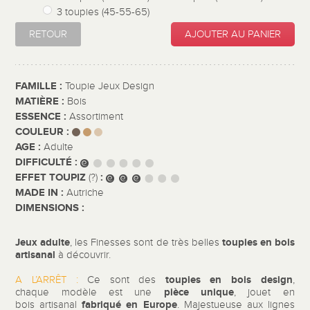
3 toupies (45-55-65)
RETOUR
AJOUTER AU PANIER
FAMILLE :
Toupie Jeux Design
MATIÈRE :
Bois
ESSENCE :
Assortiment
COULEUR :
AGE :
Adulte
DIFFICULTÉ :
EFFET TOUPIZ
:
(?)
MADE IN :
Autriche
DIMENSIONS :
Jeux adulte
toupies en bois
, les Finesses sont de très belles
artisanal
à découvrir.
toupies en bois design
A L’ARRÊT :
Ce sont des
,
pièce unique
chaque modèle est une
, jouet en
fabriqué en Europe
bois
artisanal
. Majestueuse aux lignes