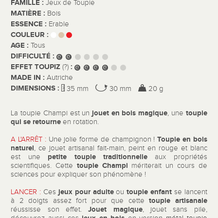
FAMILLE :
Jeux de Toupie
MATIÈRE :
Bois
ESSENCE :
Erable
COULEUR :
AGE :
Tous
DIFFICULTÉ :
EFFET TOUPIZ
:
(?)
MADE IN :
Autriche
DIMENSIONS :
35 mm
30 mm
20 g
jouet en bois magique
toupie
La toupie Champi est un
, une
qui se retourne
en rotation.
Toupie en bois
A L'ARRÊT :
Une jolie forme de champignon !
naturel
, ce jouet artisanal fait-main, peint en rouge et blanc
petite toupie traditionnelle
est une
aux propriétés
toupie Champi
scientifiques. Cette
mériterait un cours de
sciences pour expliquer son phénomène !
jeux pour adulte
toupie enfant
LANCER :
Ces
ou
se lancent
toupie artisanale
à 2 doigts assez fort pour que cette
Jouet magique
réussisse son effet.
, jouet sans pile,