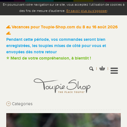
En poursuivant votre navigation sur ce site, vous acceptez l'utilisation de cookies à
des fins de mesure d'audience.
En savoir plus ou s'opposer
.
🌊 Vacances pour Toupie-Shop.com du 8 au 16 août 2026
🌊
Pendant cette période, vos commandes seront bien
enregistrées, les toupies mises de côté pour vous et
envoyées dès notre retour
⭐ Merci de votre compréhension, à bientôt !
+
Categories