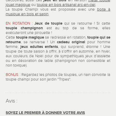
jeux en bois
découvrez aussi ces
en version
métal toupie
jouet magique
ou
toupie en bois artisanal arc-en-ciel
.
La toupie Champi vous est proposée avec une
boite à
musique en bois et sapin
.
Jeux de toupie
EN ROTATION :
qui se retourne ! Si cette
toupie champignon
est au top de sa forme, elles
exécuteront une pirouette !
toupie magique
toupie qui se
Cette
se redresse en rotation,
retourne
cadeau original
, se renverse ! Un
pour homme
jeux adultes enfants
femme,
, qui surprend, étonne ! Une
toupie de toute saison à offrir, à s’offrir en automne, en hiver,
aux couleurs de Noël pour de sympathiques jeux d’assiette
ou en décoration de table (champignon non comestible et
non toxique).
BONUS :
Regardez les photos de toupies, un nain convoite la
toupie champi pour son jardin "Tripes".
Avis :
SOYEZ LE PREMIER À DONNER VOTRE AVIS