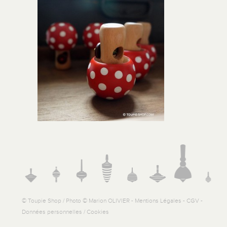
© Toupie Shop / Photo © Marion OLIVIER -
Mentions Légales
-
CGV
-
Données personnelles / Cookies