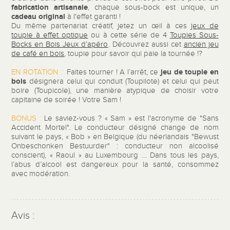
fabrication artisanale
, chaque sous-bock est unique, un
cadeau original
à l'effet garanti !
Du même partenariat créatif, jetez un œil à ces
jeux de
toupie à effet optique
ou à cette série de 4
Toupies Sous-
Bocks en Bois Jeux d’apéro
. Découvrez aussi cet
ancien jeu
de café en bois
, toupie pour savoir qui paie la tournée !?
jeu de toupie en
EN ROTATION :
Faites tourner ! A l’arrêt, ce
bois
désignera celui qui conduit (Toupilote) et celui qui peut
boire (Toupicole), une manière atypique de choisir votre
capitaine de soirée ! Votre Sam !
BONUS :
Le saviez-vous ? « Sam » est l'acronyme de "Sans
Accident Mortel". Le conducteur désigné change de nom
suivant le pays, « Bob » en Belgique (du néerlandais "Bewust
Onbeschonken Bestuurder" : conducteur non alcoolisé
conscient), « Raoul » au Luxembourg … Dans tous les pays,
l’abus d’alcool est dangereux pour la santé, consommez
avec modération.
Avis :