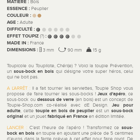
MATIÈRE :
Bois
ESSENCE :
Peuplier
COULEUR :
AGE :
Adulte
DIFFICULTÉ :
EFFET TOUPIZ
:
(?)
MADE IN :
France
DIMENSIONS :
3 mm
90 mm
15 g
Toupicole ou Toupilote, Chéri(e) ? Voici la toupie Prévention,
sous-bock en bois
un
qui désigne votre super héros, celui
qui ne boit pas.
A L’ARRÊT :
Il a fait tourner les serviettes, Toupie Shop vous
Jeux d'apéro
propose de faire tourner les sous-bocks !
, ce
dessous de verre
sous-bock ou
(en bois) est un concept de
Jeu pour
Toupie-Shop.com co-réalisé avec dE Design.
adulte
toupie en bois de peuplier
sous-bock
, cette
est un
original
fabriqué en France
et un jouet
en édition limitée.
sous-
LANCER :
C’est l’heure de l’apéro ! Transformez ce
bock en bois
en toupie en ajoutant une pièce de 5 centimes
d’euros dans la fente prévue à cet effet pour faire pivot. De