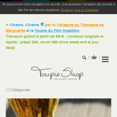
En poursuivant votre navigation sur ce site, vous acceptez l'utilisation de cookies à
des fins de mesure d'audience.
En savoir plus ou s'opposer
.
⭐
Cinéma, Cinéma 🎥
par ici
l’Anagyre du Théorème de
Marguerite
et la
Toupie du Film Inception
Transport gratuit à partir de 89 € - Livraison soignée et
rapide : prépa 24h, envoi 48h (hors week-end & jour
férié)
+
Categories