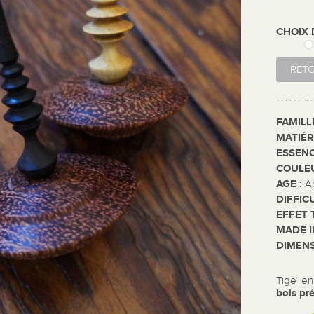
CHOIX
RET
FAMILL
MATIÈR
ESSENC
COULE
AGE :
A
DIFFIC
EFFET 
MADE I
DIMENS
Tige en
bois pr