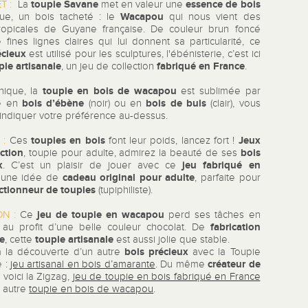
toupie Savane
essence de bois
T :
La
met en valeur une
Wacapou
e, un bois tacheté : le
qui nous vient des
tropicales de Guyane française. De couleur brun foncé
fines lignes claires qui lui donnent sa particularité, ce
écieux
est utilisé pour les sculptures, l'ébénisterie, c’est ici
pie
artisanale
fabriqué en France
, un jeu de collection
.
toupie en bois de wacapou
nique, la
est sublimée par
bois d’ébène
bois de buis
e en
(noir) ou en
(clair), vous
indiquer votre préférence au-dessus.
toupies en bois
Jeux
 :
Ces
font leur poids, lancez fort !
ection
bois
, toupie pour adulte, admirez la beauté de ses
x
jeu fabriqué en
. C’est un plaisir de jouer avec ce
cadeau original pour adulte
 une idée de
, parfaite pour
ectionneur de toupies
(tupiphiliste).
jeu de toupie en wacapou
ON :
Ce
perd ses tâches en
fabrication
n au profit d’une belle couleur chocolat. De
se
toupie artisanale
, cette
est aussi jolie que stable.
bois précieux
à la découverte d’un autre
avec la Toupie
créateur de
 :
jeu artisanal en bois d’amarante
. Du même
, voici la Zigzag,
jeu de toupie en bois fabriqué en France
e autre
toupie en bois de wacapou
.