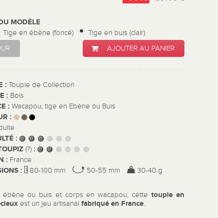
 DU MODÈLE
Tige en ébène (foncé)
Tige en buis (clair)
OUR
AJOUTER AU PANIER
E :
Toupie de Collection
E :
Bois
E :
Wacapou, tige en Ebène ou Buis
UR :
dulte
ULTÉ :
TOUPIZ
:
(?)
N :
France
IONS :
80-100 mm
50-55 mm
30-40 g
toupie en
 ébène ou buis et corps en wacapou, cette
écieux
fabriqué en France
est un jeu artisanal
.