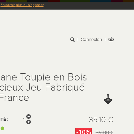
.
En savoir plus ou s'opposer
.
Connexion
ane Toupie en Bois
cieux Jeu Fabriqué
France
35.10 €
TÉ :
:
-10%
39.00 €