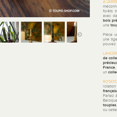
A L'ARRÊ
méconnu
forêts 
avec de 
bois pr
tou
une
Pièce u
une tig
pouvez 
LANCER
de coll
précieu
France
,
coll
un
ROTATI
rotatio
françai
Partez 
Baroque
toupies
ou cett