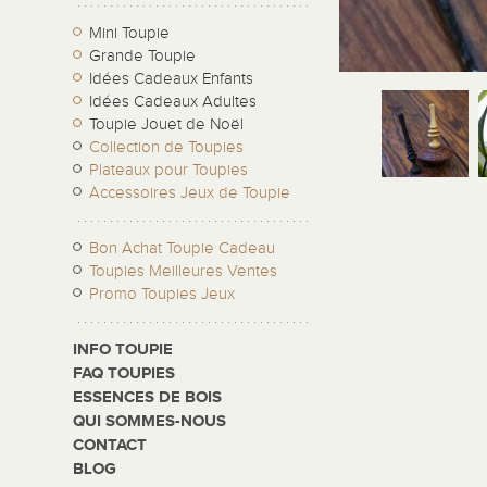
Mini Toupie
Grande Toupie
Idées Cadeaux Enfants
Idées Cadeaux Adultes
Toupie Jouet de Noël
Collection de Toupies
Plateaux pour Toupies
Accessoires Jeux de Toupie
Bon Achat Toupie Cadeau
Toupies Meilleures Ventes
Promo Toupies Jeux
INFO TOUPIE
FAQ TOUPIES
ESSENCES DE BOIS
QUI SOMMES-NOUS
CONTACT
BLOG