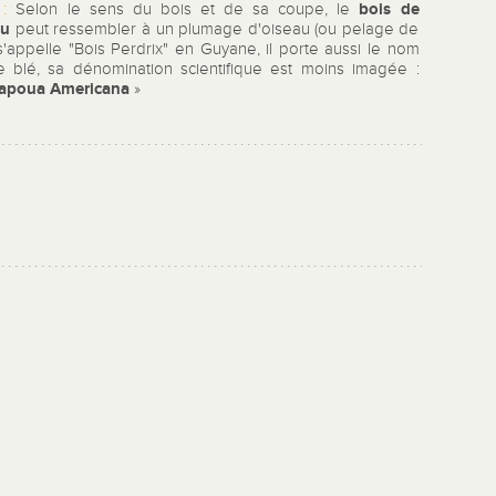
bois de
:
Selon le sens du bois et de sa coupe, le
ou
peut ressembler à un plumage d'oiseau (ou pelage de
il s'appelle "Bois Perdrix" en Guyane, il porte aussi le nom
e blé, sa dénomination scientifique est moins imagée :
apoua Americana
»