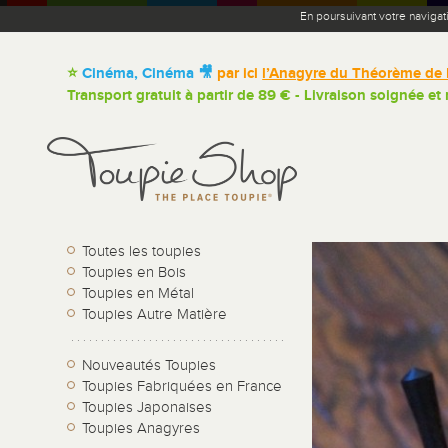
En poursuivant votre navigat
⭐
Cinéma, Cinéma 🎥
par ici
l’Anagyre du Théorème de 
Transport gratuit à partir de 89 € - Livraison soignée et
Toutes les toupies
Toupies en Bois
Toupies en Métal
Toupies Autre Matière
Nouveautés Toupies
Toupies Fabriquées en France
Toupies Japonaises
Toupies Anagyres