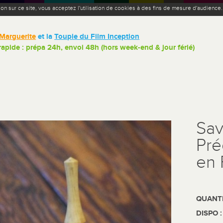
ion sur ce site, vous acceptez l'utilisation de cookies à des fins de mesure d'audience
Marguerite
et la
Toupie du Film Inception
 rapide : prépa 24h, envoi 48h (hors week-end & jour férié)
Sav
Pré
en 
QUANTI
DISPO 