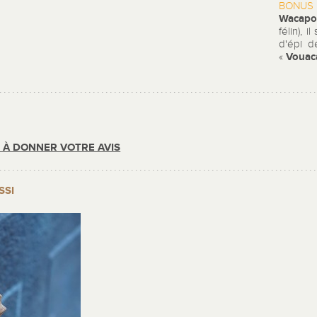
BONUS 
Wacap
félin), 
d'épi d
Vouac
«
R À DONNER VOTRE AVIS
SSI