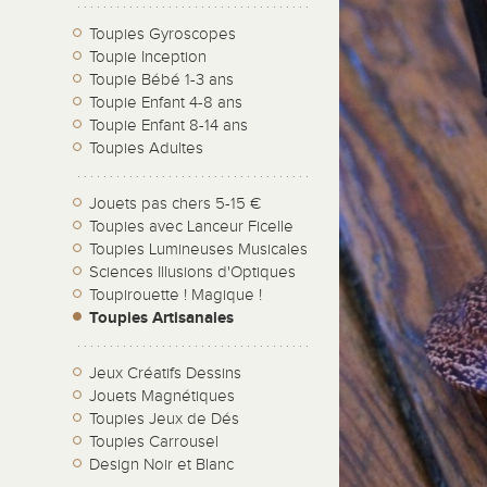
Toupies Gyroscopes
Toupie Inception
Toupie Bébé 1-3 ans
Toupie Enfant 4-8 ans
Toupie Enfant 8-14 ans
Toupies Adultes
Jouets pas chers 5-15 €
Toupies avec Lanceur Ficelle
Toupies Lumineuses Musicales
Sciences Illusions d'Optiques
Toupirouette ! Magique !
Toupies Artisanales
Jeux Créatifs Dessins
Jouets Magnétiques
Toupies Jeux de Dés
Toupies Carrousel
Design Noir et Blanc