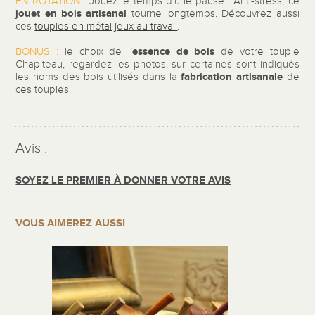
EN ROTATION :
Jouez le temps d’une pause ! Anti-stress, ce
jouet en bois artisanal
tourne longtemps. Découvrez aussi
ces
toupies en métal jeux au travail
.
essence de bois
BONUS :
le choix de l’
de votre toupie
Chapiteau, regardez les photos, sur certaines sont indiqués
fabrication artisanale
les noms des bois utilisés dans la
de
ces toupies.
Avis :
SOYEZ LE PREMIER À DONNER VOTRE AVIS
VOUS AIMEREZ AUSSI