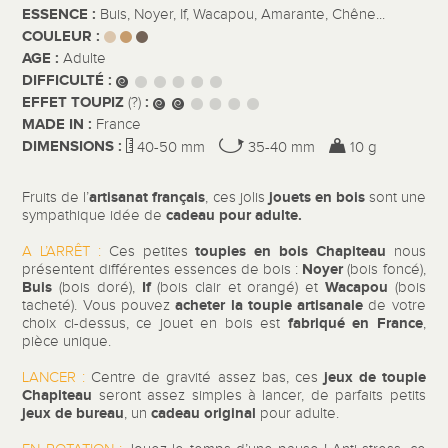
ESSENCE :
Buis, Noyer, If, Wacapou, Amarante, Chêne...
COULEUR :
AGE :
Adulte
DIFFICULTÉ :
EFFET TOUPIZ
:
(?)
MADE IN :
France
DIMENSIONS :
40-50 mm
35-40 mm
10 g
artisanat français
jouets en bois
Fruits de l’
, ces jolis
sont une
cadeau pour adulte.
sympathique idée de
toupies en bois Chapiteau
A L’ARRÊT :
Ces petites
nous
Noyer
présentent différentes essences de bois :
(bois foncé),
Buis
If
Wacapou
(bois doré),
(bois clair et orangé) et
(bois
acheter la toupie artisanale
tacheté). Vous pouvez
de votre
fabriqué en France
choix ci-dessus, ce jouet en bois est
,
pièce unique.
jeux de toupie
LANCER :
Centre de gravité assez bas, ces
Chapiteau
seront assez simples à lancer, de parfaits petits
jeux de bureau
cadeau original
, un
pour adulte.