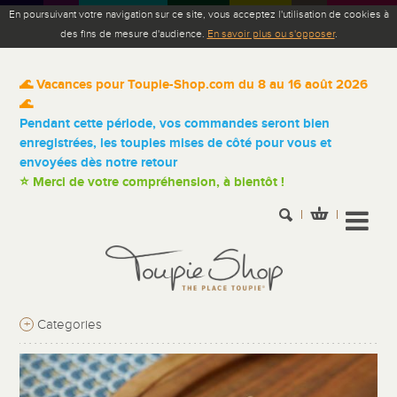
En poursuivant votre navigation sur ce site, vous acceptez l'utilisation de cookies à
des fins de mesure d'audience.
En savoir plus ou s'opposer
.
🌊 Vacances pour Toupie-Shop.com du 8 au 16 août 2026
🌊
Pendant cette période, vos commandes seront bien
enregistrées, les toupies mises de côté pour vous et
envoyées dès notre retour
⭐ Merci de votre compréhension, à bientôt !
+
Categories