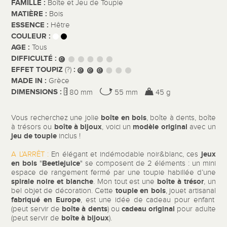
FAMILLE :
Boîte et Jeu de Toupie
MATIÈRE :
Bois
ESSENCE :
Hêtre
COULEUR :
AGE :
Tous
DIFFICULTÉ :
EFFET TOUPIZ
:
(?)
MADE IN :
Grèce
DIMENSIONS :
80 mm
55 mm
45 g
boîte en bois
Vous recherchez une jolie
, boîte à dents, boîte
boîte à bijoux
modèle original
à trésors ou
, voici un
avec un
jeu de toupie
inclus !
jeux
A L’ARRÊT :
En élégant et indémodable noir&blanc, ces
en bois
Beetlejuice
"
" se composent de 2 éléments : un mini
espace de rangement fermé par une toupie habillée d’une
spirale noire et blanche
boîte à trésor
. Mon tout est une
, un
toupie en bois
bel objet de décoration. Cette
, jouet artisanal
fabriqué en Europe
, est une idée de cadeau pour enfant
boîte à dents
cadeau original
(peut servir de
) ou
pour adulte
boîte à bijoux
(peut servir de
).