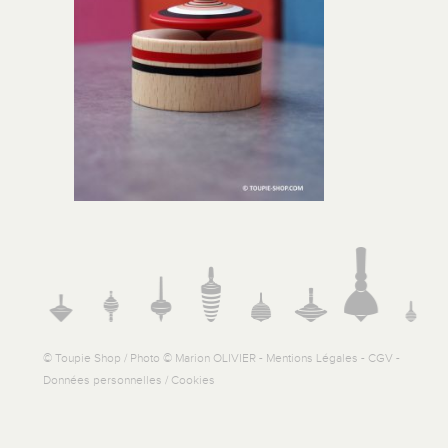
© Toupie Shop / Photo © Marion OLIVIER -
Mentions Légales
-
CGV
-
Données personnelles / Cookies