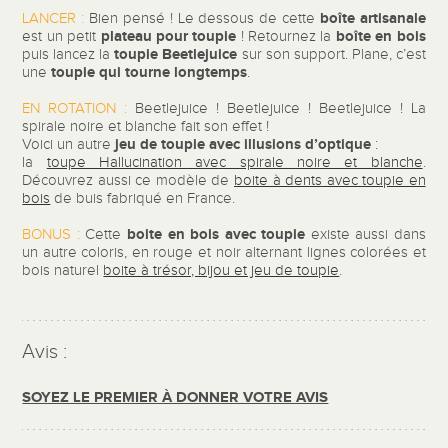
boîte artisanale
LANCER :
Bien pensé ! Le dessous de cette
plateau pour toupie
boîte en bois
est un petit
! Retournez la
toupie Beetlejuice
puis lancez la
sur son support. Plane, c’est
toupie qui tourne longtemps
une
.
EN ROTATION :
Beetlejuice ! Beetlejuice ! Beetlejuice ! La
spirale noire et blanche fait son effet !
jeu de toupie avec illusions d’optique
Voici un autre
:
la
toupe Hallucination avec spirale noire et blanche
.
Découvrez aussi ce modèle de
boite à dents avec toupie en
bois
de buis fabriqué en France.
boite en bois avec toupie
BONUS :
Cette
existe aussi dans
un autre coloris, en rouge et noir alternant lignes colorées et
bois naturel
boite à trésor, bijou et jeu de toupie
.
Avis :
SOYEZ LE PREMIER À DONNER VOTRE AVIS