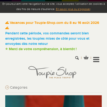
En poursuivant votre navigation sur ce site, vous acceptez l'utilisation de cookies à
des fins de mesure d'audience.
En savoir plus ou s'opposer
.
🌊 Vacances pour Toupie-Shop.com du 8 au 16 août 2026
🌊
Pendant cette période, vos commandes seront bien
enregistrées, les toupies mises de côté pour vous et
envoyées dès notre retour
⭐ Merci de votre compréhension, à bientôt !
+
Categories