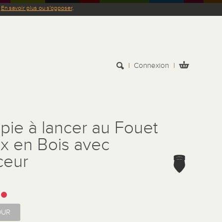
.
En savoir plus ou s'opposer
.
Connexion
pie à lancer au Fouet
x en Bois avec
ceur
:
OUR