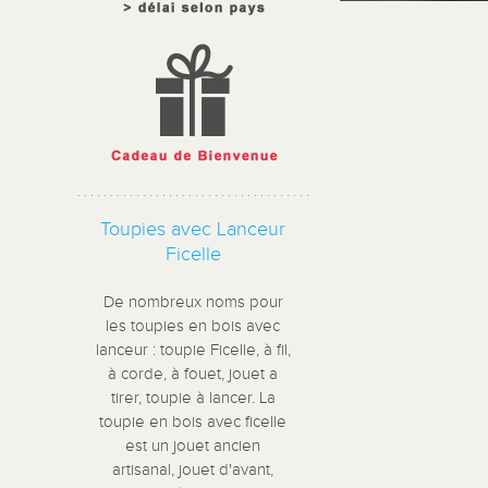
Toupies avec Lanceur
Ficelle
De nombreux noms pour
les toupies en bois avec
lanceur : toupie Ficelle, à fil,
à corde, à fouet, jouet a
tirer, toupie à lancer. La
toupie en bois avec ficelle
est un jouet ancien
artisanal, jouet d'avant,