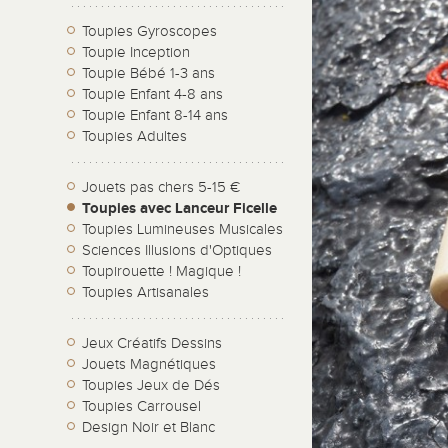
Toupies Gyroscopes
Toupie Inception
Toupie Bébé 1-3 ans
Toupie Enfant 4-8 ans
Toupie Enfant 8-14 ans
Toupies Adultes
Jouets pas chers 5-15 €
Toupies avec Lanceur Ficelle
Toupies Lumineuses Musicales
Sciences Illusions d'Optiques
Toupirouette ! Magique !
Toupies Artisanales
Jeux Créatifs Dessins
Jouets Magnétiques
Toupies Jeux de Dés
Toupies Carrousel
Design Noir et Blanc