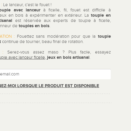
:
Le lanceur, c’est le fouet !
toupie avec lanceur
à
ficelle, fil, fouet est difficile à
toupie en
 jeux en bois à expérimenter en extérieur. La
tisanal
est réservée aux experts de toupie à ficelle,
toupies en bois
ionneur de
.
toupie
ATION :
Fouettez sans modération pour que la
t
continue de tourner, beau final de rotation.
 :
Serez-vous assez maso ? Plus facile, essayez
jeux en bois artisanal
upie avec lanceur ficelle
,
.
EZ-MOI LORSQUE LE PRODUIT EST DISPONIBLE