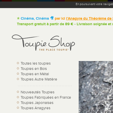
En poursuivant votre navigat
⭐
Cinéma, Cinéma 🎥
par ici
l’Anagyre du Théorème de 
Transport gratuit à partir de 89 € - Livraison soignée et
Toutes les toupies
Toupies en Bois
Toupies en Métal
Toupies Autre Matière
Nouveautés Toupies
Toupies Fabriquées en France
Toupies Japonaises
Toupies Anagyres