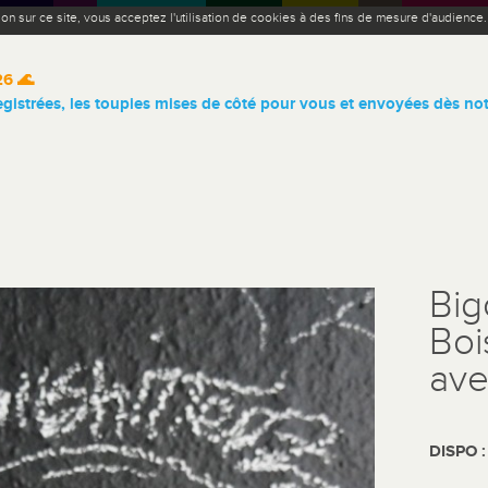
ion sur ce site, vous acceptez l'utilisation de cookies à des fins de mesure d'audience
26 🌊
istrées, les toupies mises de côté pour vous et envoyées dès not
Big
Boi
ave
DISPO 