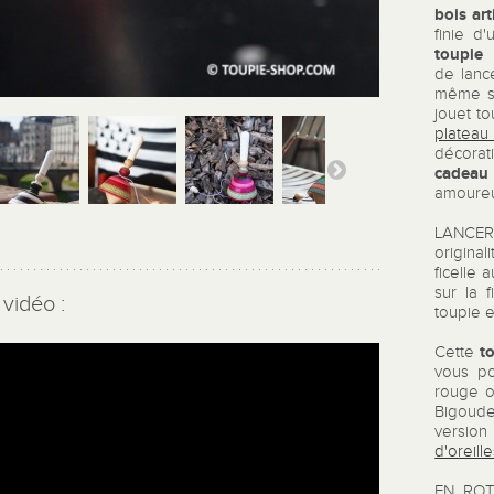
bois art
finie d
toupie 
de lanc
même sy
jouet t
plateau
décorat
cadeau 
amoureu
LANCE
origina
ficelle 
sur la 
vidéo :
toupie e
t
Cette
vous po
rouge o
Bigoude
versio
d'oreill
EN ROT