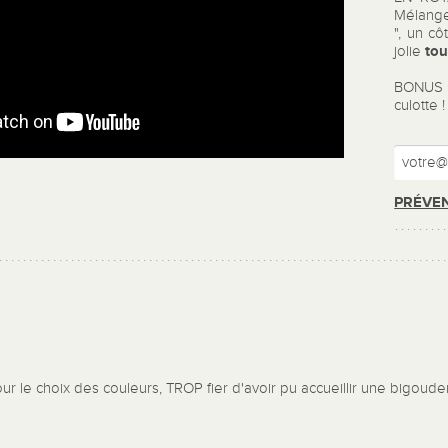
Mélange 
", un cô
tou
jolie
BONUS :
culotte !
PRÉVEN
ur le choix des couleurs, TROP fier d'avoir pu accueillir une bigoude