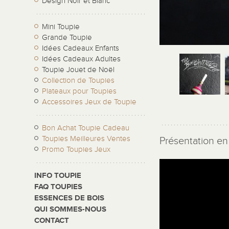
Design Noir et Blanc
Mini Toupie
Grande Toupie
Idées Cadeaux Enfants
Idées Cadeaux Adultes
Toupie Jouet de Noël
Collection de Toupies
Plateaux pour Toupies
Accessoires Jeux de Toupie
Bon Achat Toupie Cadeau
Toupies Meilleures Ventes
Présentation en 
Promo Toupies Jeux
INFO TOUPIE
FAQ TOUPIES
ESSENCES DE BOIS
QUI SOMMES-NOUS
CONTACT