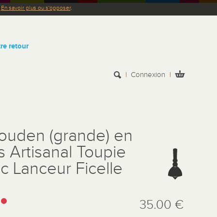
.
En savoir plus ou s'opposer
.
re retour
Connexion
ouden (grande) en
s Artisanal Toupie
c Lanceur Ficelle
:
35.00 €