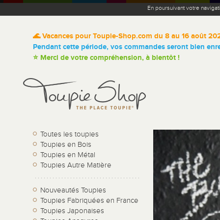
En poursuivant votre navigat
🌊 Vacances pour Toupie-Shop.com du 8 au 16 août 20
Pendant cette période, vos commandes seront bien enreg
⭐ Merci de votre compréhension, à bientôt !
Toutes les toupies
Toupies en Bois
Toupies en Métal
Toupies Autre Matière
Nouveautés Toupies
Toupies Fabriquées en France
Toupies Japonaises