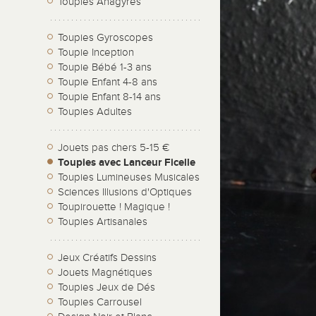
Toupies Anagyres
Toupies Gyroscopes
Toupie Inception
Toupie Bébé 1-3 ans
Toupie Enfant 4-8 ans
Toupie Enfant 8-14 ans
Toupies Adultes
Jouets pas chers 5-15 €
Toupies avec Lanceur Ficelle
Toupies Lumineuses Musicales
Sciences Illusions d'Optiques
Toupirouette ! Magique !
Toupies Artisanales
Jeux Créatifs Dessins
Jouets Magnétiques
Toupies Jeux de Dés
Toupies Carrousel