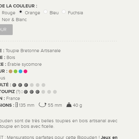
DE LA COULEUR :
Rouge
Orange
Bleu
Fuchsia
Noir & Blanc
OUR
E :
Toupie Bretonne Artisanale
E :
Bois
E :
Érable sycomore
UR :
ous
ULTÉ :
TOUPIZ
:
(?)
N :
France
IONS :
135 mm
55 mm
40 g
ouden sont de très belles toupies en bois artisanal avec
 toupie en bois avec ficelle.
Jeux en
ET : Mensurations parfaites pour cette Bigouden !