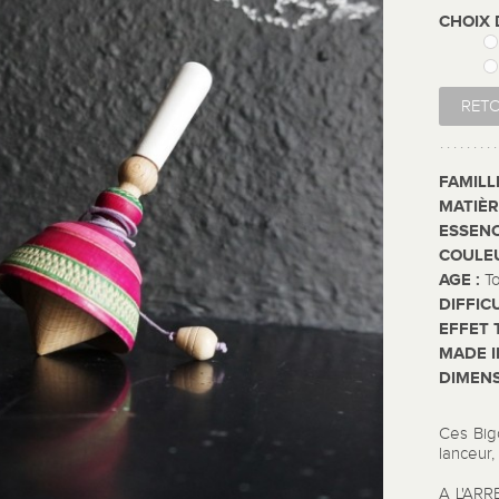
CHOIX 
RET
FAMILL
MATIÈR
ESSENC
COULE
AGE :
T
DIFFIC
EFFET 
MADE I
DIMENS
Ces Big
lanceur,
A L'ARR