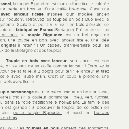
isanal
, la toupie Bigouden est munie d'une ficelle colorée
'une perle en bois et d’une coiffe bretonne. C'est une
avec lanceur ficelle
inspirée d'un modèle ancien
eur "bouton", retrouvez les
toupies en bois Duo
avec le
stème. Sculpté et peint à la main en bois d'érable, ce
fabriqué en France
oupie est
(Bretagne). Présentée sur un
toupie Bigouden
 en bois
, la
est un bel objet de
ion, une toupie en bois avec lanceur ficelle, une idée
original
à retenir ! Un cadeau d'anniversaire pour les
x de la Bretagne et des toupies.
Toupie en bois
avec lanceur
R :
, son lancer est son
lité, on se sert de sa coiffe comme lanceur ! Enroulez la
autour de sa taille, à 2 doigts pour tenir le lanceur et tirez
ficelle avec l’autre main. C’est un coup à prendre, une
n bois avec ficelle.
oupie personnage
est une pièce unique en bois artisanal,
urrez choisir la couleur dominante : bleu, vert, fuchsia,
u dans sa robe traditionnelle noir&blanc. La famille des
n est grande : à découvrir la toupie de collection en
n plus
petite toupie Bigouden
et aussi en
boucles
es en bois
.
toupies en bois
ATION : Ces
dansent très longtemps.