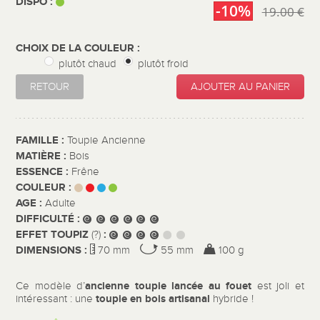
DISPO :
-10%
19.00 €
CHOIX DE LA COULEUR :
plutôt chaud
plutôt froid
RETOUR
AJOUTER AU PANIER
FAMILLE :
Toupie Ancienne
MATIÈRE :
Bois
ESSENCE :
Frêne
COULEUR :
AGE :
Adulte
DIFFICULTÉ :
EFFET TOUPIZ
:
(?)
DIMENSIONS :
70 mm
55 mm
100 g
ancienne toupie lancée au fouet
Ce modèle d’
est joli et
toupie en bois artisanal
intéressant : une
hybride !