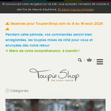
En poursuivant votre navigation sur ce site, vous acceptez l'utilisation de cookies à
des fins de mesure d'audience.
En savoir plus ou s'opposer
.
🌊 Vacances pour Toupie-Shop.com du 8 au 16 août 2026
🌊
Pendant cette période, vos commandes seront bien
enregistrées, les toupies mises de côté pour vous et
envoyées dès notre retour
⭐ Merci de votre compréhension, à bientôt !
+
Categories