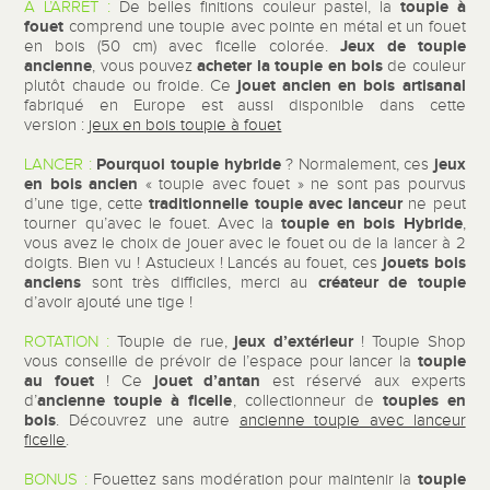
toupie à
A L’ARRÊT :
De belles finitions couleur pastel, la
fouet
comprend une toupie avec pointe en métal et un fouet
Jeux de toupie
en bois (50 cm) avec ficelle colorée.
ancienne
acheter la toupie en bois
, vous pouvez
de couleur
jouet ancien en bois artisanal
plutôt chaude ou froide. Ce
fabriqué en Europe est aussi disponible dans cette
version :
jeux en bois toupie à fouet
Pourquoi toupie hybride
jeux
LANCER :
? Normalement, ces
en bois ancien
« toupie avec fouet » ne sont pas pourvus
traditionnelle toupie avec lanceur
d’une tige, cette
ne peut
toupie en bois Hybride
tourner qu’avec le fouet. Avec la
,
vous avez le choix de jouer avec le fouet ou de la lancer à 2
jouets bois
doigts. Bien vu ! Astucieux ! Lancés au fouet, ces
anciens
créateur de toupie
sont très difficiles, merci au
d’avoir ajouté une tige !
jeux d’extérieur
ROTATION :
Toupie de rue,
! Toupie Shop
toupie
vous conseille de prévoir de l’espace pour lancer la
au fouet
jouet d’antan
! Ce
est réservé aux experts
ancienne toupie à ficelle
toupies en
d’
, collectionneur de
bois
. Découvrez une autre
ancienne toupie avec lanceur
ficelle
.
toupie
BONUS :
Fouettez sans modération pour maintenir la