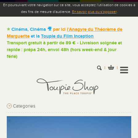
En poursuivant votre navigation sur ce site, vous acceptez l'utilisation de cookies à
des fins de mesure d'audience.
En savoir plus ou s'opposer
.
⭐
Cinéma, Cinéma 🎥
par ici
l’Anagyre du Théorème de
Marguerite
et la
Toupie du Film Inception
Transport gratuit à partir de 89 € - Livraison soignée et
rapide : prépa 24h, envoi 48h (hors week-end & jour
férié)
+
Categories