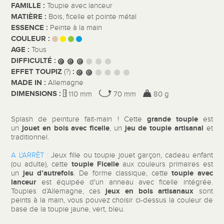
FAMILLE :
Toupie avec lanceur
MATIÈRE :
Bois, ficelle et pointe métal
ESSENCE :
Peinte à la main
COULEUR :
AGE :
Tous
DIFFICULTÉ :
EFFET TOUPIZ
:
(?)
MADE IN :
Allemagne
DIMENSIONS :
110 mm
70 mm
80 g
grande toupie
Splash de peinture fait-main ! Cette
est
jouet en bois
avec ficelle
jeu de toupie
artisanal
un
, un
et
traditionnel.
A L'ARRÊT :
Jeux fille ou toupie jouet garçon, cadeau enfant
toupie Ficelle
(ou adulte), cette
aux couleurs primaires est
jeu d’autrefois
toupie avec
un
. De forme classique, cette
lanceur
est équipée d'un anneau avec ficelle intégrée.
jeux en bois artisanaux
Toupies d’Allemagne, ces
sont
peints à la main, vous pouvez choisir ci-dessus la couleur de
base de la toupie jaune, vert, bleu.