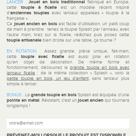
Jouet en bois traditionnel
LANCER :
fabriqué en Europe,
toupie à ficelle
cette
est un modèle récent inspiré
anciennes toupies
d'
avec lanceur appelées « toupie à la
française ».
jouet ancien
en bois
Ce
est facile d'utilisation, un petit coup
de main à prendre : tenez la toupie Splash par l’anneau, avec
l’autre main, tirez sur la ficelle, relâchez puis posez cette
toupie artisanale
bien droite sur une table, ça tourne ?
EN ROTATION :
Assez grande, pièce unique, fait-main,
toupie avec ficelle
cette
est aussi jolie en rotation
qu'en objet de décoration. De même forme et
fonctionnement, découvrez la
grande toupie en bois avec
lanceur ficelle
; de la même collection « Splash », voici la
petite toupie en bois, un jeu d’enfant
, sans lanceur plus
simple à lancer.
grande toupie en bois
BONUS :
La
Splash est équipée d’une
pointe en métal
jouet ancien
. Résistant, c'est un
qui tournera
longtemps !
PRÉVENEZ-MOI LORSQUE LE PRODUIT EST DISPONIBLE