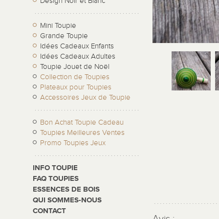
Design Noir et Blanc
Mini Toupie
Grande Toupie
Idées Cadeaux Enfants
Idées Cadeaux Adultes
Toupie Jouet de Noël
Collection de Toupies
Plateaux pour Toupies
Accessoires Jeux de Toupie
Bon Achat Toupie Cadeau
Toupies Meilleures Ventes
Promo Toupies Jeux
INFO TOUPIE
FAQ TOUPIES
ESSENCES DE BOIS
QUI SOMMES-NOUS
CONTACT