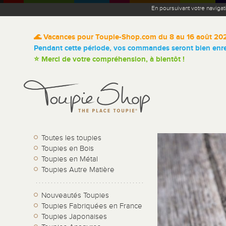
En poursuivant votre navigat
🌊 Vacances pour Toupie-Shop.com du 8 au 16 août 20
Pendant cette période, vos commandes seront bien enreg
⭐ Merci de votre compréhension, à bientôt !
Toutes les toupies
Toupies en Bois
Toupies en Métal
Toupies Autre Matière
Nouveautés Toupies
Toupies Fabriquées en France
Toupies Japonaises