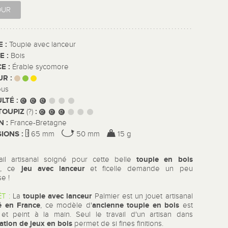
OUR
E :
Toupie avec lanceur
E :
Bois
E :
Érable sycomore
UR :
ous
ULTÉ :
TOUPIZ
:
(?)
N :
France-Bretagne
IONS :
65 mm
50 mm
15 g
toupie en bois
ail artisanal soigné pour cette belle
e
jeu avec lanceur
, ce
et ficelle demande un peu
e !
toupie avec lanceur
T :
La
Palmier est un jouet artisanal
é en France
ancienne toupie en bois
, ce modèle d'
est
 et peint à la main. Seul le travail d'un artisan dans
cation de jeux en bois
permet de si fines finitions.