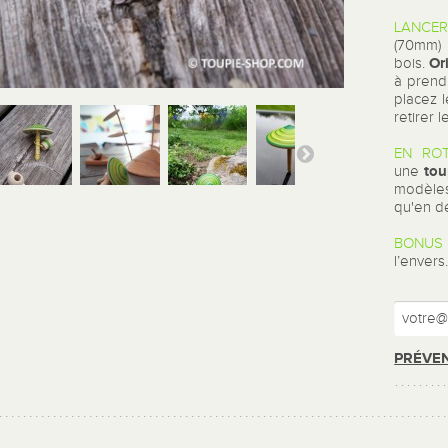
LANCER
(70mm)
Or
bois.
à prendr
placez l
retirer l
EN ROT
tou
une
modèle
qu'en d
BONUS 
l’envers
PRÉVEN