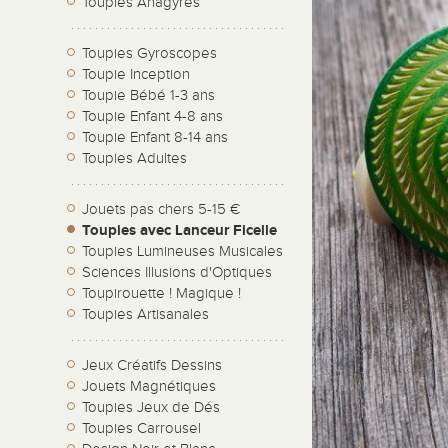
Toupies Anagyres
Toupies Gyroscopes
Toupie Inception
Toupie Bébé 1-3 ans
Toupie Enfant 4-8 ans
Toupie Enfant 8-14 ans
Toupies Adultes
Jouets pas chers 5-15 €
Toupies avec Lanceur Ficelle
Toupies Lumineuses Musicales
Sciences Illusions d'Optiques
Toupirouette ! Magique !
Toupies Artisanales
Jeux Créatifs Dessins
Jouets Magnétiques
Toupies Jeux de Dés
Toupies Carrousel