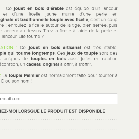
jouet en bois d’érable
 :
Ce
est équipé d’un lanceur
 et d’une ficelle jaune munie d’une perle en
iginale et traditionnelle toupie avec ficelle
, c'est un coup
e : enroulez la ficelle autour de la tige, bien serrée, puis
e lanceur au-dessus. Tirez la ficelle à l'aide de la perle et
e lanceur. Elle tourne ?
jouet en bois artisanal
ATION :
Ce
est très stable,
pie qui tourne longtemps
jeux de toupie
. Ces
sont des
toupies en bois
s uniques de
aussi jolies en rotation
cadeau original
écoration, un
à offrir, à s'offrir.
toupie Palmier
:
La
est normalement faite pour tourner à
. D’où son nom !
EZ-MOI LORSQUE LE PRODUIT EST DISPONIBLE