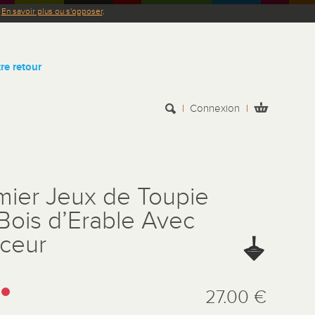
.
En savoir plus ou s'opposer
.
re retour
Connexion
mier Jeux de Toupie
Bois d’Erable Avec
ceur
:
27.00 €