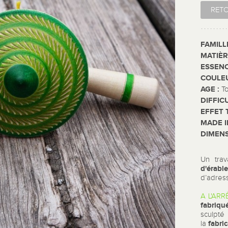
RET
FAMILL
MATIÈR
ESSENC
COULE
AGE :
T
DIFFIC
EFFET 
MADE I
DIMENS
Un trav
d'érabl
d’adress
A L'ARRÊ
fabriqu
sculpté
fabri
la