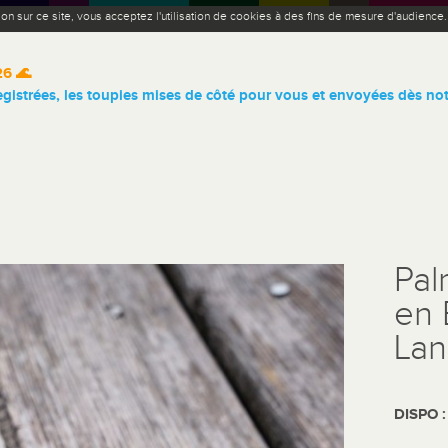
ion sur ce site, vous acceptez l'utilisation de cookies à des fins de mesure d'audience
26 🌊
istrées, les toupies mises de côté pour vous et envoyées dès not
Pal
en 
Lan
DISPO 