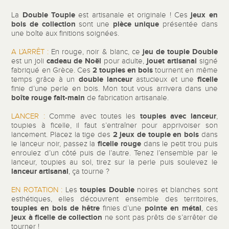
Double Toupie
jeux en
La
est artisanale et originale ! Ces
bois de collection
pièce unique
sont une
présentée dans
une boîte aux finitions soignées
.
jeu de toupie Double
A L’ARRÊT :
En rouge, noir & blanc, ce
cadeau de Noël
jouet artisanal
est un joli
pour adulte,
signé
2 toupies en bois
fabriqué en Grèce. Ces
tournent en même
double lanceur
ficelle
temps grâce à un
astucieux et une
finie d’une perle en bois. Mon tout vous arrivera dans une
boîte rouge fait-main
de fabrication artisanale.
toupies avec lanceur
LANCER :
Comme avec toutes les
,
toupies à ficelle, il faut s’entraîner pour apprivoiser son
2 jeux de toupie en bois
lancement. Placez la tige des
dans
ficelle rouge
le lanceur noir, passez la
dans le petit trou puis
enroulez d’un côté puis de l’autre. Tenez l’ensemble par le
lanceur, toupies au sol, tirez sur la perle puis soulevez le
lanceur artisanal
, ça tourne ?
toupies Double
EN ROTATION :
Les
noires et blanches sont
esthétiques, elles découvrent ensemble des territoires,
toupies en bois de hêtre
pointe en métal
finies d’une
, ces
jeux à ficelle
de collection
ne sont pas prêts de s’arrêter de
tourner !