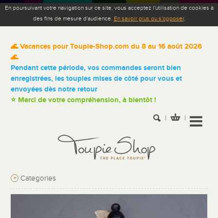
En poursuivant votre navigation sur ce site, vous acceptez l'utilisation de cookies à
des fins de mesure d'audience.
En savoir plus ou s'opposer
.
🌊 Vacances pour Toupie-Shop.com du 8 au 16 août 2026
🌊
Pendant cette période, vos commandes seront bien
enregistrées, les toupies mises de côté pour vous et
envoyées dès notre retour
⭐ Merci de votre compréhension, à bientôt !
+
Categories