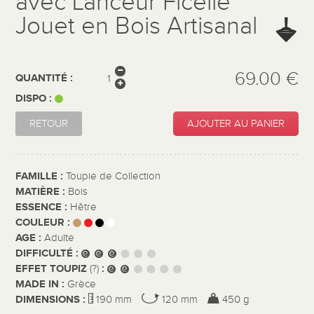
avec Lanceur Ficelle
Jouet en Bois Artisanal
69.00 €
QUANTITÉ :
DISPO :
RETOUR
AJOUTER AU PANIER
FAMILLE :
Toupie de Collection
MATIÈRE :
Bois
ESSENCE :
Hêtre
COULEUR :
AGE :
Adulte
DIFFICULTÉ :
EFFET TOUPIZ
:
(?)
MADE IN :
Grèce
DIMENSIONS :
190 mm
120 mm
450 g