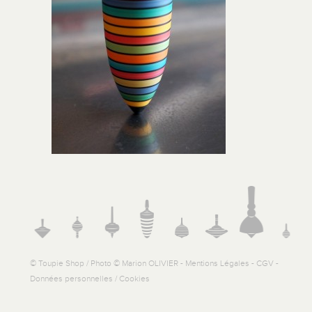
© Toupie Shop / Photo © Marion OLIVIER -
Mentions Légales
-
CGV
-
Données personnelles / Cookies