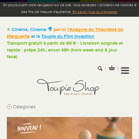
En poursuivant votre navigation sur ce site, vous acceptez l'utilisation de cookies à
des fins de mesure d'audience.
En savoir plus ou s'opposer
.
⭐
Cinéma, Cinéma 🎥
par ici
l’Anagyre du Théorème de
Marguerite
et la
Toupie du Film Inception
Transport gratuit à partir de 89 € - Livraison soignée et
rapide : prépa 24h, envoi 48h (hors week-end & jour
férié)
+
Categories