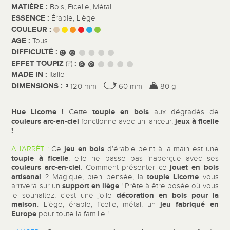
MATIÈRE :
Bois, Ficelle, Métal
ESSENCE :
Érable, Liège
COULEUR :
AGE :
Tous
DIFFICULTÉ :
EFFET TOUPIZ
:
(?)
MADE IN :
Italie
DIMENSIONS :
120 mm
60 mm
80 g
Hue Licorne !
toupie en bois
Cette
aux dégradés de
couleurs arc-en-ciel
jeux à ficelle
fonctionne avec un lanceur,
!
jeu en bois
A l’ARRÊT :
Ce
d’érable peint à la main est une
toupie à ficelle
, elle ne passe pas inaperçue avec ses
couleurs arc-en-ciel
jouet en bois
. Comment présenter ce
artisanal
toupie Licorne
? Magique, bien pensée, la
vous
support en liège
arrivera sur un
! Prête à être posée où vous
décoration en bois pour la
le souhaitez, c'est une jolie
maison
jeu fabriqué en
.
Liège, érable, ficelle, métal, un
Europe
pour toute la famille !