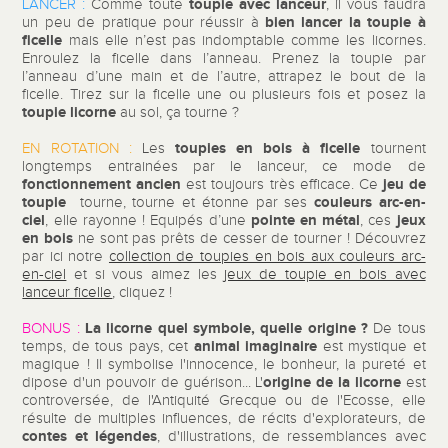
toupie avec lanceur
LANCER :
Comme toute
, il vous faudra
bien lancer la toupie à
un peu de pratique pour réussir à
ficelle
mais elle n’est pas indomptable comme les licornes.
Enroulez la ficelle dans l’anneau. Prenez la toupie par
l’anneau d’une main et de l’autre, attrapez le bout de la
ficelle. Tirez sur la ficelle une ou plusieurs fois et posez la
toupie licorne
au sol, ça tourne ?
toupies en bois à ficelle
EN ROTATION :
Les
tournent
longtemps entrainées par le lanceur, ce mode de
fonctionnement ancien
jeu de
est toujours très efficace. Ce
toupie
couleurs arc-en-
tourne, tourne et étonne par ses
ciel
pointe en métal
jeux
, elle rayonne ! Equipés d’une
, ces
en bois
ne sont pas prêts de cesser de tourner ! Découvrez
par ici notre
collection de toupies en bois aux couleurs arc-
en-ciel
et si vous aimez les
jeux de toupie en bois avec
lanceur ficelle
, cliquez !
La licorne quel symbole, quelle origine ?
BONUS :
De tous
animal imaginaire
temps, de tous pays, cet
est mystique et
magique ! Il symbolise l'innocence, le bonheur, la pureté et
origine de la licorne
dipose d'un pouvoir de guérison... L'
est
controversée, de l'Antiquité Grecque ou de l'Ecosse, elle
résulte de multiples influences, de récits d'explorateurs, de
contes et légendes
, d'illustrations, de ressemblances avec