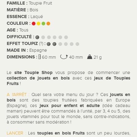
FAMILLE :
Toupie Fruit
MATIÈRE :
Bois
ESSENCE :
Laqué
COULEUR :
AGE :
Tous
DIFFICULTÉ :
EFFET TOUPIZ
:
(?)
MADE IN :
Espagne
DIMENSIONS :
60 mm
40 mm
21 g
site Toupie Shop
Le
vous propose de commencer une
collection de jouets en bois
jeux de Toupies
avec ces
Fruits
!
jouets en
A l'ARRÊT :
Quel sera votre menu du jour ? Ces
bois
sont des toupies fruitées fabriquées en Europe
jeux pour enfant et adulte
(Espagne), ces
(idée cadeau
maman) peuvent être commandés à l’unité, par 3, 4 ou 5, des
jouets vitaminés pour tout le monde, sans contre-indications,
à consommer sans modération !
toupies en bois Fruits
LANCER :
Les
sont un peu lourdes,