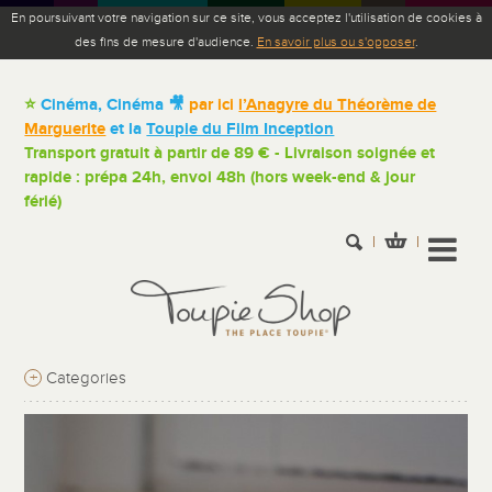
En poursuivant votre navigation sur ce site, vous acceptez l'utilisation de cookies à
des fins de mesure d'audience.
En savoir plus ou s'opposer
.
⭐
Cinéma, Cinéma 🎥
par ici
l’Anagyre du Théorème de
Marguerite
et la
Toupie du Film Inception
Transport gratuit à partir de 89 € - Livraison soignée et
rapide : prépa 24h, envoi 48h (hors week-end & jour
férié)
+
Categories