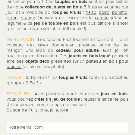
toupies en bois
lancez un peu fort. Ces
sont les plus saines
collection de jouets en bois
de notre
, 5 fruits et légumes par
Toupies Fruits
jour et 6 modèles de
:
fraise
,
poire
,
pomme
,
citron
,
orange
(nouveau) et l'exception la
carotte
(c'est un
jeu de toupie en bois
légume & ce
est plus difficile à lancer
que les autres, un véritable défi toupie !).
EN ROTATION :
Les toupies Fruit tournent et tournent… Leurs
couleurs très vives donneraient presque envie de les
cadeau
pour adulte
manger. Une idée de
, aussi joli en
jouets en bois laqué
rotation qu’en décoration. Ces
peuvent
objets déco
être des
présentés sur un
plateau en bois pour
toupies
(visible sur les photo).
toupies Fruits
BONUS :
To Be Free ! Les
sont un clin d’œil au
groupe « 2 Be 3 ».
jeux en bois
BONUS BIS :
Avec plusieurs modèles de ces
,
créer un
jeu de toupie
vous pourrez
: réussir à lancer le plus
de toupies en même temps en chantant
Salade de fruits, jolie, jolie, jolie !