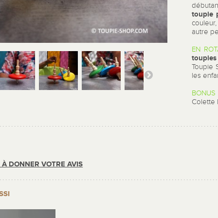
débuta
toupie 
couleur
autre pe
EN ROT
toupies
Toupie 
les enfa
BONUS 
Colett
R À DONNER VOTRE AVIS
SSI