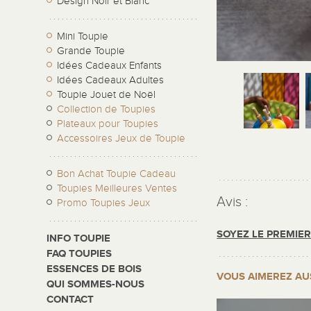
Design Noir et Blanc
Mini Toupie
Grande Toupie
Idées Cadeaux Enfants
Idées Cadeaux Adultes
Toupie Jouet de Noël
Collection de Toupies
Plateaux pour Toupies
Accessoires Jeux de Toupie
Bon Achat Toupie Cadeau
Toupies Meilleures Ventes
Avis :
Promo Toupies Jeux
SOYEZ LE PREMIE
INFO TOUPIE
FAQ TOUPIES
ESSENCES DE BOIS
VOUS AIMEREZ AU
QUI SOMMES-NOUS
CONTACT