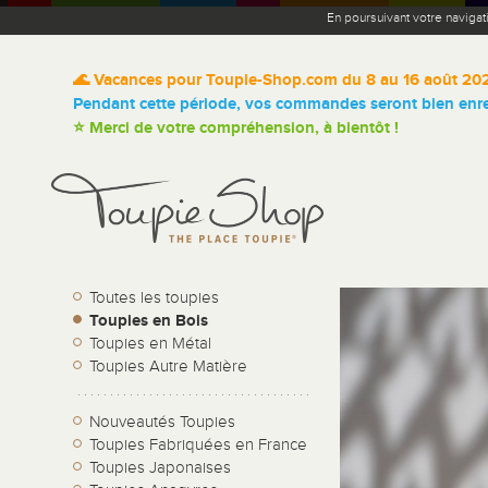
En poursuivant votre navigat
🌊 Vacances pour Toupie-Shop.com du 8 au 16 août 20
Pendant cette période, vos commandes seront bien enreg
⭐ Merci de votre compréhension, à bientôt !
Toutes les toupies
Toupies en Bois
Toupies en Métal
Toupies Autre Matière
Nouveautés Toupies
Toupies Fabriquées en France
Toupies Japonaises