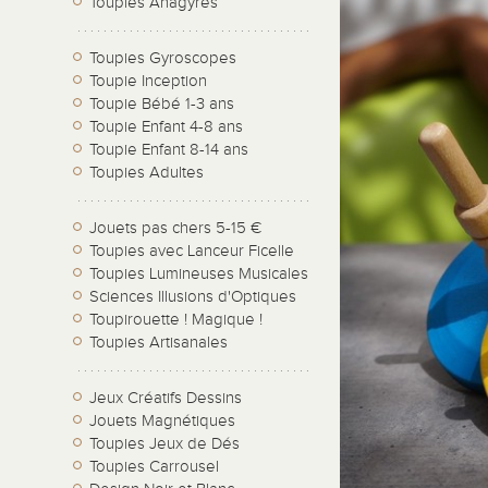
Toupies Anagyres
Toupies Gyroscopes
Toupie Inception
Toupie Bébé 1-3 ans
Toupie Enfant 4-8 ans
Toupie Enfant 8-14 ans
Toupies Adultes
Jouets pas chers 5-15 €
Toupies avec Lanceur Ficelle
Toupies Lumineuses Musicales
Sciences Illusions d'Optiques
Toupirouette ! Magique !
Toupies Artisanales
Jeux Créatifs Dessins
Jouets Magnétiques
Toupies Jeux de Dés
Toupies Carrousel