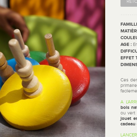
RET
FAMILL
MATIÈR
COULE
AGE :
E
DIFFIC
EFFET 
DIMENS
Ces dem
primair
facileme
A L'ARR
bois
na
ou vert
jouet 
cadeau 
LANCER