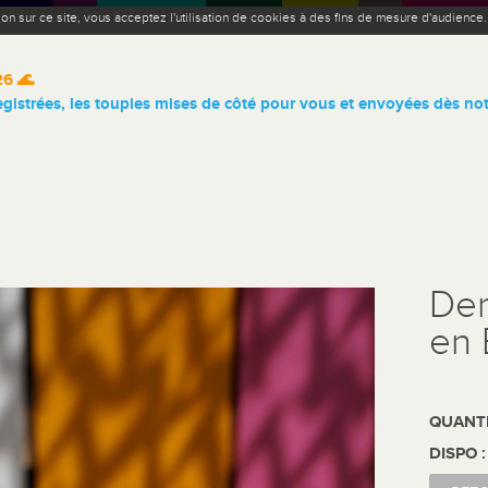
ion sur ce site, vous acceptez l'utilisation de cookies à des fins de mesure d'audience
26 🌊
istrées, les toupies mises de côté pour vous et envoyées dès not
Dem
en 
QUANTI
DISPO 