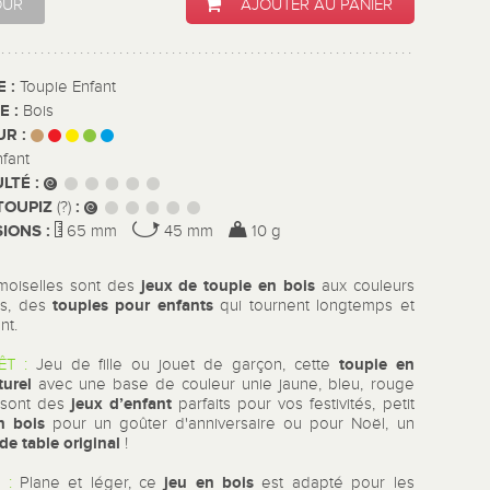
OUR
AJOUTER AU PANIER
E :
Toupie Enfant
E :
Bois
UR :
nfant
ULTÉ :
TOUPIZ
:
(?)
IONS :
65 mm
45 mm
10 g
jeux de toupie en bois
oiselles sont des
aux couleurs
toupies pour enfants
es, des
qui tournent longtemps et
nt.
toupie en
ÊT :
Jeu de fille ou jouet de garçon, cette
turel
avec une base de couleur unie jaune, bleu, rouge
jeux d’enfant
 sont des
parfaits pour vos festivités, petit
en bois
pour un goûter d'anniversaire ou pour Noël, un
de table original
!
jeu en bois
 :
Plane et léger, ce
est adapté pour les