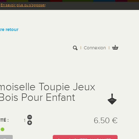
.
En savoir plus ou s'opposer
.
re retour
Connexion
oiselle Toupie Jeux
Bois Pour Enfant
6.50 €
TÉ :
: