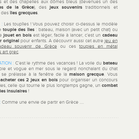
s et des chapelles aux dômes bleus (devenues un des
es de la Grèce
jeux souvenirs
), des
traditionnels et
îles grecques
s des
.
 :
Les toupîles ! Vous pouvez choisir ci-dessus le modèle
toupie des îles
re
: bateau, maison (avec un petit chat) ou
jouet en bois
cadeau
Ce
est léger, facile à lancer, c’est un
r
original
pour enfants. A découvrir aussi cet autre
jeu en
cadeau souvenir de Grèce
ou ces
toupies en métal
s art grec
.
bateau
TION :
C’est le rythme des vacances ! La voile du
oie et vogue en mer sous le regard nonchalant du chat
maison
grecque
i se prélasse à la fenêtre de la
. Vous
acheter ces 2 jeux en bois
z
pour organiser un concours
combat
ies, celle qui tourne le plus longtemps gagne, un
es insulaires
!
:
Comme une envie de partir en Grèce ….