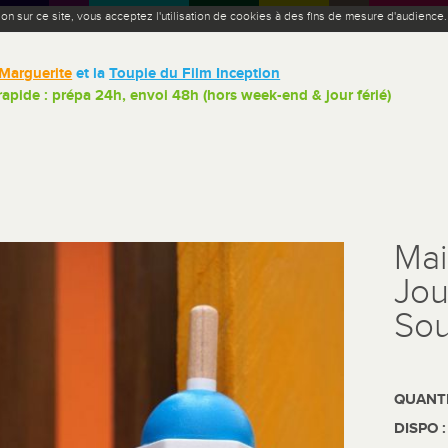
ion sur ce site, vous acceptez l'utilisation de cookies à des fins de mesure d'audience
Marguerite
et la
Toupie du Film Inception
 rapide : prépa 24h, envoi 48h (hors week-end & jour férié)
Mai
Jou
Sou
QUANTI
DISPO 