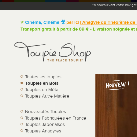
En poursuivant votre navigat
⭐
Cinéma, Cinéma 🎥
par ici
l’Anagyre du Théorème de 
Transport gratuit à partir de 89 € - Livraison soignée et
Toutes les toupies
Toupies en Bois
Toupies en Métal
Toupies Autre Matière
Nouveautés Toupies
Toupies Fabriquées en France
Toupies Japonaises
Toupies Anagyres