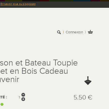
.
En savoir plus ou s'opposer
.
Connexion
son et Bateau Toupie
et en Bois Cadeau
venir
5.50 €
TÉ :
: