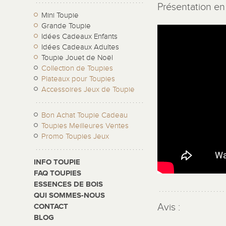
Présentation en 
Mini Toupie
Grande Toupie
Idées Cadeaux Enfants
Idées Cadeaux Adultes
Toupie Jouet de Noël
Collection de Toupies
Plateaux pour Toupies
Accessoires Jeux de Toupie
Bon Achat Toupie Cadeau
Toupies Meilleures Ventes
Promo Toupies Jeux
INFO TOUPIE
FAQ TOUPIES
ESSENCES DE BOIS
QUI SOMMES-NOUS
Avis :
CONTACT
BLOG