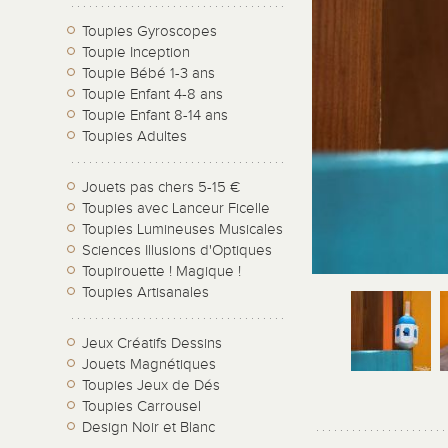
Toupies Gyroscopes
Toupie Inception
Toupie Bébé 1-3 ans
Toupie Enfant 4-8 ans
Toupie Enfant 8-14 ans
Toupies Adultes
Jouets pas chers 5-15 €
Toupies avec Lanceur Ficelle
Toupies Lumineuses Musicales
Sciences Illusions d'Optiques
Toupirouette ! Magique !
Toupies Artisanales
Jeux Créatifs Dessins
Jouets Magnétiques
Toupies Jeux de Dés
Toupies Carrousel
Design Noir et Blanc