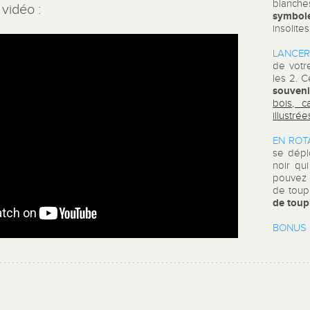
blanche
vidéo :
symbol
insolite
LANCER
de vot
les 2. 
souveni
bois, 
illustrée
EN ROTA
se dépl
noir qu
pouve
de toup
de toupi
BONUS 