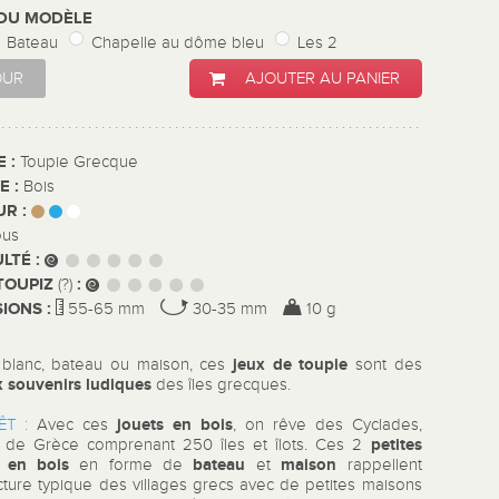
 DU MODÈLE
Bateau
Chapelle au dôme bleu
Les 2
OUR
AJOUTER AU PANIER
E :
Toupie Grecque
E :
Bois
UR :
ous
ULTÉ :
TOUPIZ
:
(?)
IONS :
55-65 mm
30-35 mm
10 g
jeux de toupie
 blanc, bateau ou maison, ces
sont des
 souvenirs ludiques
des îles grecques.
jouets en bois
ÊT :
Avec ces
, on rêve des Cyclades,
petites
l de Grèce comprenant 250 îles et îlots. Ces 2
s en bois
bateau
maison
en forme de
et
rappellent
ecture typique des villages grecs avec de petites maisons