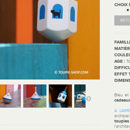
CHOIX
RET
FAMILL
MATIÈR
COULE
AGE :
T
DIFFIC
EFFET 
DIMENS
Bleu et
cadeaux
A L’ARR
archipe
toupie
l’archit