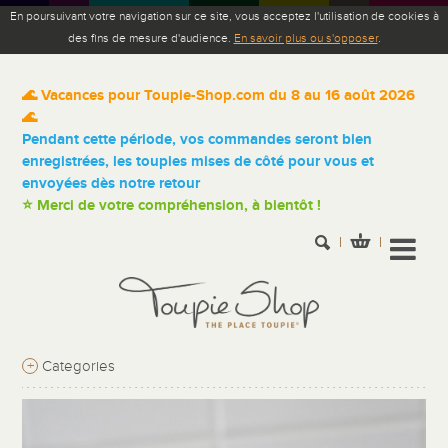
En poursuivant votre navigation sur ce site, vous acceptez l'utilisation de cookies à
des fins de mesure d'audience.
En savoir plus ou s'opposer
.
🌊 Vacances pour Toupie-Shop.com du 8 au 16 août 2026
🌊
Pendant cette période, vos commandes seront bien
enregistrées, les toupies mises de côté pour vous et
envoyées dès notre retour
⭐ Merci de votre compréhension, à bientôt !
+
Categories