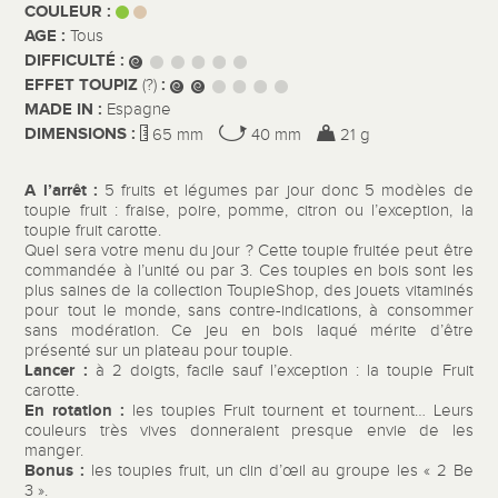
COULEUR :
AGE :
Tous
DIFFICULTÉ :
EFFET TOUPIZ
:
(?)
MADE IN :
Espagne
DIMENSIONS :
65 mm
40 mm
21 g
A l’arrêt :
5 fruits et légumes par jour donc 5 modèles de
toupie fruit : fraise, poire, pomme, citron ou l’exception, la
toupie fruit carotte.
Quel sera votre menu du jour ? Cette toupie fruitée peut être
commandée à l’unité ou par 3. Ces toupies en bois sont les
plus saines de la collection ToupieShop, des jouets vitaminés
pour tout le monde, sans contre-indications, à consommer
sans modération. Ce jeu en bois laqué mérite d’être
présenté sur un plateau pour toupie.
Lancer :
à 2 doigts, facile sauf l’exception : la toupie Fruit
carotte.
En rotation :
les toupies Fruit tournent et tournent… Leurs
couleurs très vives donneraient presque envie de les
manger.
Bonus :
les toupies fruit, un clin d’œil au groupe les « 2 Be
3 ».