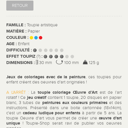
RETOUR
FAMILLE :
Toupie artistique
MATIÈRE :
Papier
COULEUR :
AGE :
Enfant
DIFFICULTÉ :
EFFET TOUPIZ
:
(?)
DIMENSIONS :
30 mm
100 mm
125 g
Jeux de coloriages avec de la peinture
, ces toupies pour
enfant créent des oeuvres d'art originales !
toupie coloriage Œuvre d’Art
A L'ARRÊT :
La
est de l’art
jeu créatif
rotatif ! Ce
contient 1 toupie, 20 disques en papier
peintures aux couleurs primaires
blanc, 3 tubes de
et des
instructions. Présenté dans une boite cartonnée (18x14cm),
cadeau ludique pour enfants
c'est un
à partir de 5 ans. La
œuvre d'art
toupie Oeuvre d'art vous permet de créer une
unique
! Toupie-Shop serait ravi de publier vos oeuvres