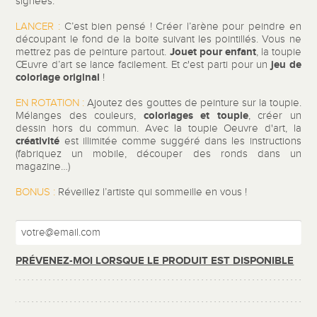
signées.
LANCER :
C’est bien pensé ! Créer l’arène pour peindre en
découpant le fond de la boite suivant les pointillés. Vous ne
Jouet pour enfant
mettrez pas de peinture partout.
, la toupie
jeu de
Œuvre d’art se lance facilement. Et c'est parti pour un
coloriage
original
!
EN ROTATION :
Ajoutez des gouttes de peinture sur la toupie.
coloriages et toupie
Mélanges des couleurs,
, créer un
dessin hors du commun. Avec la toupie Oeuvre d'art, la
créativité
est illimitée comme suggéré dans les instructions
(fabriquez un mobile, découper des ronds dans un
magazine…)
BONUS :
Réveillez l’artiste qui sommeille en vous !
PRÉVENEZ-MOI LORSQUE LE PRODUIT EST DISPONIBLE