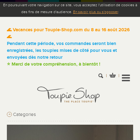
En poursuivant votre navigation sur ce site, vous acceptez l'utilisation de cookies à
des fins de mesure d'audience.
En savoir plus ou s'opposer
.
🌊 Vacances pour Toupie-Shop.com du 8 au 16 août 2026
🌊
Pendant cette période, vos commandes seront bien
enregistrées, les toupies mises de côté pour vous et
envoyées dès notre retour
⭐ Merci de votre compréhension, à bientôt !
+
Categories