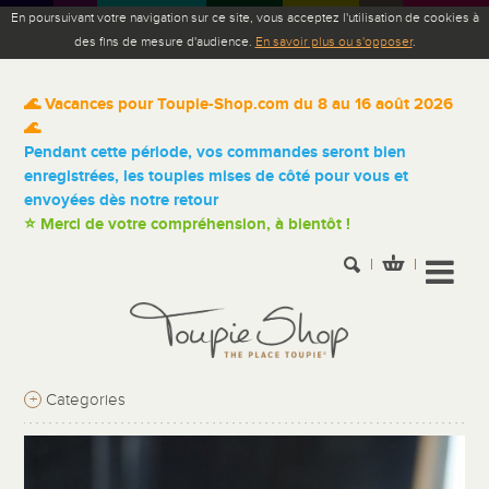
En poursuivant votre navigation sur ce site, vous acceptez l'utilisation de cookies à
des fins de mesure d'audience.
En savoir plus ou s'opposer
.
🌊 Vacances pour Toupie-Shop.com du 8 au 16 août 2026
🌊
Pendant cette période, vos commandes seront bien
enregistrées, les toupies mises de côté pour vous et
envoyées dès notre retour
⭐ Merci de votre compréhension, à bientôt !
+
Categories