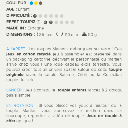
COULEUR :
AGE :
Enfant
DIFFICULTÉ :
EFFET TOUPIZ
:
(?)
MADE IN :
Espagne
DIMENSIONS :
85 mm
110 mm
50 g
A L'ARRÊT :
Les toupies Martiens débarquent sur terre ! Ces
jeux en carton recyclé
, jeu à assembler est présenté dans
un packaging cartonné décrivant la personnalité du martien
arrivé chez vous ! Une idée cadeau extra terrestre. Vous
toupie
pouvez créer tout un univers spatial autour de cette
originale
(avec la toupie Saturne, Orbit ou la Collection
toupie du ciel)
toupie enfants
LANCER :
Jeu à construire,
, lancez à 2 doigts,
pas si simple
EN ROTATION :
Si vous placez vos yeux à hauteur de la
toupie Martien, vous apercevez le martien dans sa
Jeux de toupie à
soucoupe, regardez la vidéo de toupie.
effet
optique !