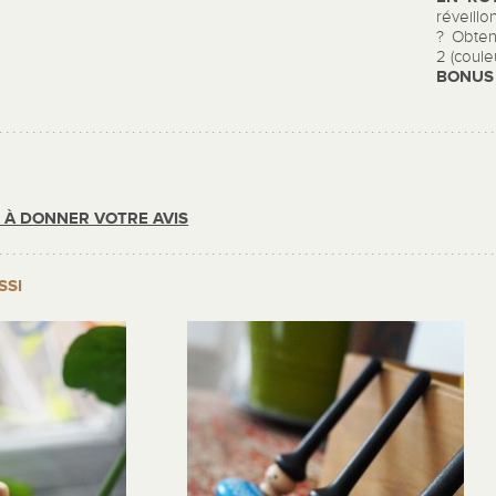
réveil
? Obten
2 (coule
BONUS
R À DONNER VOTRE AVIS
SSI