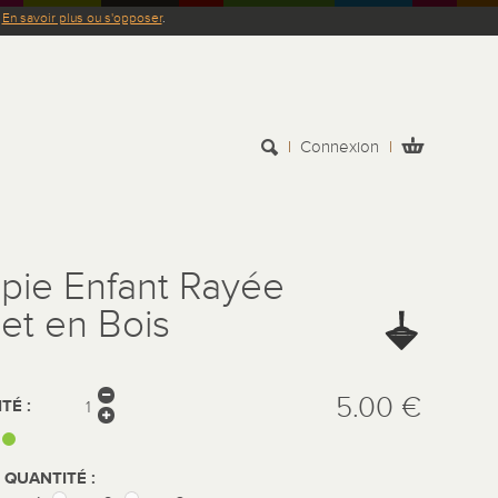
.
En savoir plus ou s'opposer
.
Connexion
pie Enfant Rayée
et en Bois
5.00 €
TÉ :
:
REMISE QUANTITÉ :