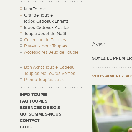
Mini Toupie
Grande Toupie
Idées Cadeaux Enfants
Idées Cadeaux Adultes
Toupie Jouet de Noël
Collection de Toupies
Avis :
Plateaux pour Toupies
Accessoires Jeux de Toupie
SOYEZ LE PREMIE
Bon Achat Toupie Cadeau
Toupies Meilleures Ventes
VOUS AIMEREZ AU
Promo Toupies Jeux
INFO TOUPIE
FAQ TOUPIES
ESSENCES DE BOIS
QUI SOMMES-NOUS
CONTACT
BLOG