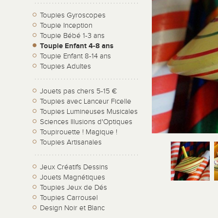
Toupies Gyroscopes
Toupie Inception
Toupie Bébé 1-3 ans
Toupie Enfant 4-8 ans
Toupie Enfant 8-14 ans
Toupies Adultes
Jouets pas chers 5-15 €
Toupies avec Lanceur Ficelle
Toupies Lumineuses Musicales
Sciences Illusions d'Optiques
Toupirouette ! Magique !
Toupies Artisanales
Jeux Créatifs Dessins
Jouets Magnétiques
Toupies Jeux de Dés
Toupies Carrousel
Design Noir et Blanc