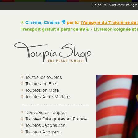
En poursuivant votre navigat
⭐
Cinéma, Cinéma 🎥
par ici
l’Anagyre du Théorème de 
Transport gratuit à partir de 89 € - Livraison soignée et
Toutes les toupies
Toupies en Bois
Toupies en Métal
Toupies Autre Matière
Nouveautés Toupies
Toupies Fabriquées en France
Toupies Japonaises
Toupies Anagyres