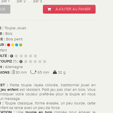
par 1
par 2
par 3
OUR
AJOUTER AU PANIER
E :
Toupie Jouet
E :
Bois
E :
Bois peint
UR :
nfant
ULTÉ :
TOUPIZ
:
(?)
N :
Allemagne
IONS :
30 mm
65 mm
32 g
RET :
Petite toupie rayée colorée, traditionnel jouet en
jeu enfant
e
est résistant. Petit jeu pas cher en bois. Vous
indiquer votre couleur préférée pour la toupie en nous
t un message.
 :
Toupie classique, forme évasée, un peu lourde, cette
nfant se lance avec un peu de force.
ATION :
toupie en bois
Une
colorée pour égayer le