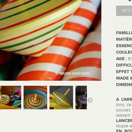
RET
FAMILL
MATIÈR
ESSENC
COULE
AGE :
E
DIFFIC
EFFET 
MADE I
DIMENS
A L'AR
bois, c
pouvez 
laissan
LANCER
toupie e
EN ROT