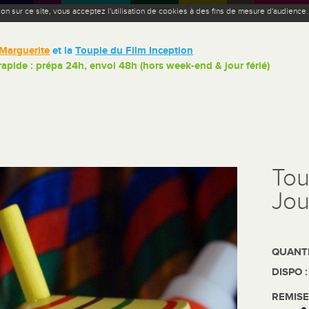
ion sur ce site, vous acceptez l'utilisation de cookies à des fins de mesure d'audience
Marguerite
et la
Toupie du Film Inception
 rapide : prépa 24h, envoi 48h (hors week-end & jour férié)
Tou
Jou
QUANTI
DISPO 