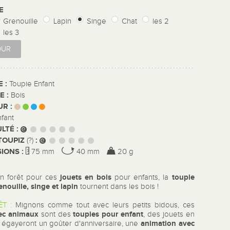
LE
Grenouille
Lapin
Singe
Chat
les 2
les 3
OUR
E :
Toupie Enfant
E :
Bois
UR :
nfant
ULTÉ :
TOUPIZ
:
(?)
IONS :
75 mm
40 mm
20 g
jouets en bois
toupie
en forêt pour ces
pour enfants, la
enouille, singe et lapin
tournent dans les bois !
ÊT :
Mignons comme tout avec leurs petits bidous, ces
ec animaux
toupies
pour enfant
sont des
, des jouets en
animation avec
i égayeront un goûter d'anniversaire, une