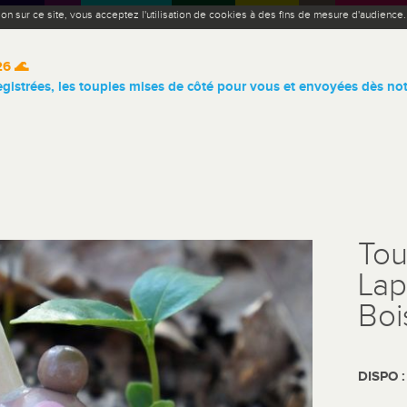
ion sur ce site, vous acceptez l'utilisation de cookies à des fins de mesure d'audience
26 🌊
istrées, les toupies mises de côté pour vous et envoyées dès not
Tou
Lap
Boi
DISPO 