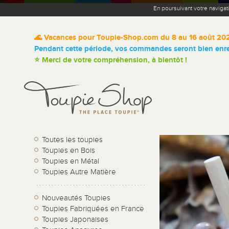
En poursuivant votre navigat
🌊 Vacances pour Toupie-Shop.com du 8 au 16 août 20
Pendant cette période, vos commandes seront bien enreg
⭐ Merci de votre compréhension, à bientôt !
Toutes les toupies
Toupies en Bois
Toupies en Métal
Toupies Autre Matière
Nouveautés Toupies
Toupies Fabriquées en France
Toupies Japonaises