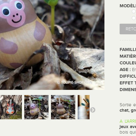
MODÈ
RET
FAMILL
MATIÈR
COULE
AGE :
E
DIFFIC
EFFET 
DIMENS
Sortie 
chat, gr
A L'ARR
jeux
av
bois qu