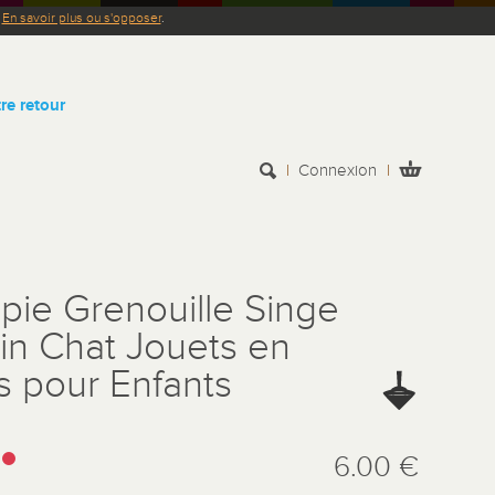
.
En savoir plus ou s'opposer
.
re retour
Connexion
pie Grenouille Singe
in Chat Jouets en
s pour Enfants
:
6.00 €