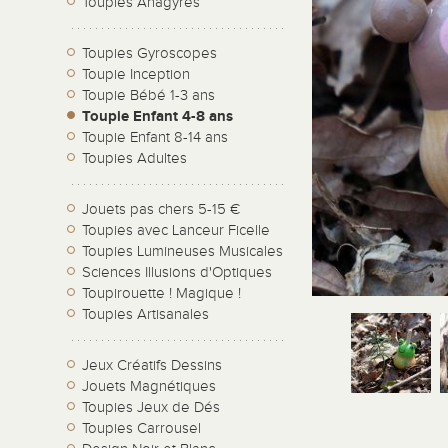
Toupies Anagyres
Toupies Gyroscopes
Toupie Inception
Toupie Bébé 1-3 ans
Toupie Enfant 4-8 ans
Toupie Enfant 8-14 ans
Toupies Adultes
Jouets pas chers 5-15 €
Toupies avec Lanceur Ficelle
Toupies Lumineuses Musicales
Sciences Illusions d'Optiques
Toupirouette ! Magique !
Toupies Artisanales
Jeux Créatifs Dessins
Jouets Magnétiques
Toupies Jeux de Dés
Toupies Carrousel