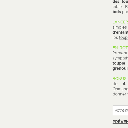
des tou
table. 
bois
par
LANCER
simples
d'enfan
les
toup
EN ROT
forment
sympat
toupie
grenoui
BONUS 
4
de
Onmange
donner v
PRÉVEN