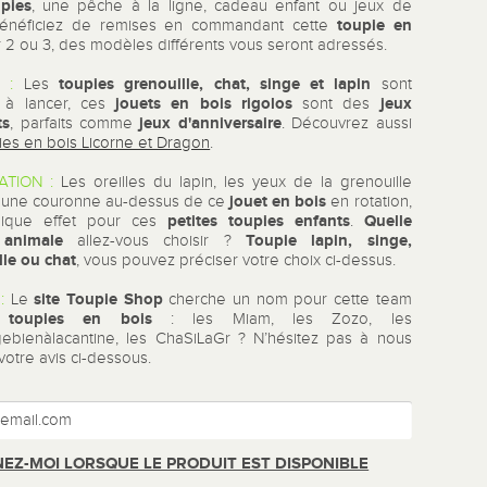
pies
, une pêche à la ligne, cadeau enfant ou jeux de
toupie en
Bénéficiez de remises en commandant cette
 2 ou 3, des modèles différents vous seront adressés.
toupies grenouille, chat, singe et lapin
 :
Les
sont
jouets en bois rigolos
jeux
 à lancer, ces
sont des
ts
jeux d'anniversaire
, parfaits comme
. Découvrez aussi
ies en bois Licorne et Dragon
.
ATION :
Les oreilles du lapin, les yeux de la grenouille
jouet en bois
 une couronne au-dessus de ce
en rotation,
petites toupies enfants
Quelle
hique effet pour ces
.
 animale
Toupie lapin, singe,
allez-vous choisir ?
lle ou chat
, vous pouvez préciser votre choix ci-dessus.
site Toupie Shop
:
Le
cherche un nom pour cette team
 toupies en bois
: les Miam, les Zozo, les
bienàlacantine, les ChaSiLaGr ? N’hésitez pas à nous
otre avis ci-dessous.
EZ-MOI LORSQUE LE PRODUIT EST DISPONIBLE