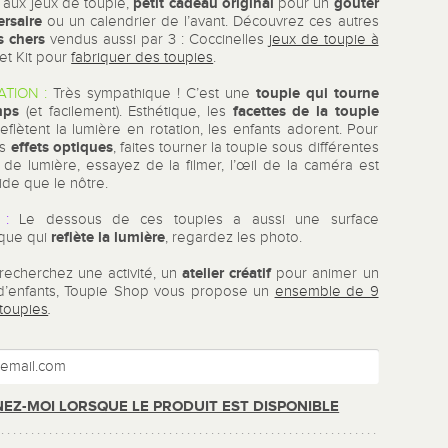
petit cadeau original
goûter
 aux jeux de toupie,
pour un
ersaire
ou un calendrier de l’avant. Découvrez ces autres
s chers
vendus aussi par 3 : Coccinelles
jeux de toupie à
et Kit pour
fabriquer des toupies
.
toupie qui tourne
ATION :
Très sympathique ! C’est une
mps
facettes de la toupie
(et facilement). Esthétique, les
eflètent la lumière en rotation, les enfants adorent. Pour
effets optiques
es
, faites tourner la toupie sous différentes
 de lumière, essayez de la filmer, l’œil de la caméra est
ide que le nôtre.
:
Le dessous de ces toupies a aussi une surface
reflète la lumière
ique qui
, regardez les photo.
atelier créatif
 recherchez une activité, un
pour animer un
d’enfants, Toupie Shop vous propose un
ensemble de 9
 toupies
.
EZ-MOI LORSQUE LE PRODUIT EST DISPONIBLE