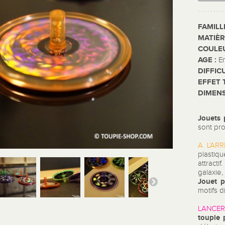
FAMILL
MATIÈR
COULE
AGE :
E
DIFFIC
EFFET 
DIMENS
Jouets 
sont pr
A L’ARR
plastiq
attracti
galaxie
Jouet p
motifs d
LANCER
toupie 