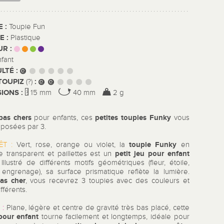
E :
Toupie Fun
E :
Plastique
UR :
nfant
ULTÉ :
TOUPIZ
:
(?)
IONS :
15 mm
40 mm
2 g
pas chers
petites toupies Funky
pour enfants, ces
vous
oposées par 3.
toupie Funky
ÊT :
Vert, rose, orange ou violet, la
en
petit jeu pour enfant
ue transparent et paillettes est un
f. Illustré de différents motifs géométriques (fleur, étoile,
, engrenage), sa surface prismatique reflète la lumière.
as cher
, vous recevrez 3 toupies avec des couleurs et
ifférents.
 :
Plane, légère et centre de gravité très bas placé, cette
pour enfant
tourne facilement et longtemps, idéale pour