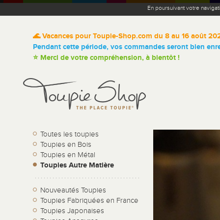
En poursuivant votre navigat
🌊 Vacances pour Toupie-Shop.com du 8 au 16 août 20
Pendant cette période, vos commandes seront bien enreg
⭐ Merci de votre compréhension, à bientôt !
Toutes les toupies
Toupies en Bois
Toupies en Métal
Toupies Autre Matière
Nouveautés Toupies
Toupies Fabriquées en France
Toupies Japonaises