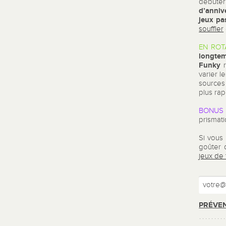
débuter
d’anniv
jeux pa
souffler
EN ROT
longte
Funky
r
varier l
sources
plus rap
BONUS 
prismat
Si vous
goûter 
jeux de
PRÉVEN