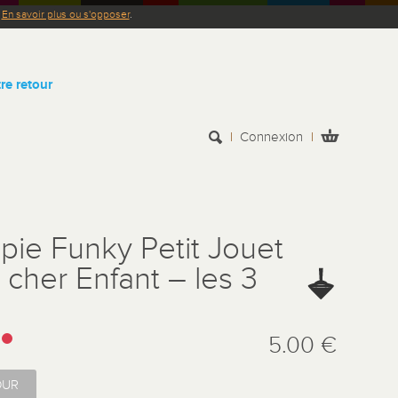
.
En savoir plus ou s'opposer
.
re retour
Connexion
pie Funky Petit Jouet
 cher Enfant – les 3
:
5.00 €
OUR