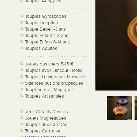
Toupies Anagyres
Toupies Gyroscopes
Toupie Inception
Toupie Bébé 1-3 ans
Toupie Enfant 4-8 ans
Toupie Enfant 8-14 ans
Toupies Adultes
Jouets pas chers 5-15 €
Toupies avec Lanceur Ficelle
Toupies Lumineuses Musicales
Sciences Illusions d'Optiques
Toupirouette ! Magique !
Toupies Artisanales
Jeux Créatifs Dessins
Jouets Magnétiques
Toupies Jeux de Dés
Toupies Carrousel