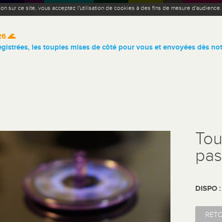
ion sur ce site, vous acceptez l'utilisation de cookies à des fins de mesure d'audience
26 🌊
istrées, les toupies mises de côté pour vous et envoyées dès not
Tou
pas
DISPO 
RET