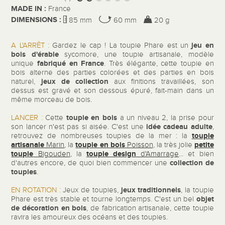
MADE IN :
France
DIMENSIONS :
85 mm
60 mm
20 g
jeu en
A L'ARRÊT :
Gardez le cap ! La toupie Phare est un
bois d'érable
sycomore, une toupie artisanale, modèle
fabriqué en France
unique
. Très élégante, cette toupie en
bois alterne des parties colorées et des parties en bois
jeux de collection
naturel,
aux finitions travaillées, son
dessus est gravé et son dessous épuré, fait-main dans un
même morceau de bois.
toupie en bois
LANCER :
Cette
a un niveau 2, la prise pour
idée cadeau adulte
son lancer n'est pas si aisée.
C'est une
,
toupie
retrouvez de nombreuses toupies de la mer : la
artisanale
toupie en bois
petite
Marin
, la
Poisson
, la très jolie
toupie
toupie design
Bigouden
, la
d'Amarrage
... et bien
collection de
d'autres encore, de quoi bien commencer une
toupies
.
jeux traditionnels
EN ROTATION :
Jeux de toupies,
, la toupie
objet
Phare est très stable et tourne longtemps. C'est un bel
de décoration en bois
, de fabrication artisanale, cette toupie
ravira les amoureux des océans et des toupies.