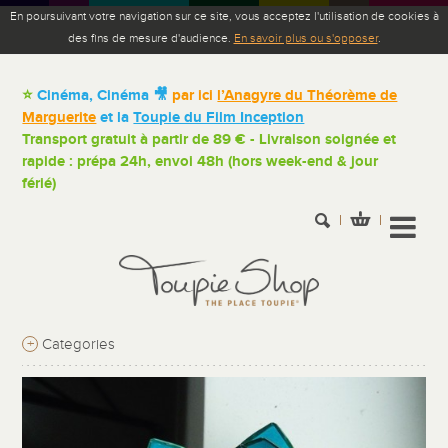
En poursuivant votre navigation sur ce site, vous acceptez l'utilisation de cookies à
des fins de mesure d'audience.
En savoir plus ou s'opposer
.
⭐
Cinéma, Cinéma 🎥
par ici
l’Anagyre du Théorème de
Marguerite
et la
Toupie du Film Inception
Transport gratuit à partir de 89 € - Livraison soignée et
rapide : prépa 24h, envoi 48h (hors week-end & jour
férié)
+
Categories