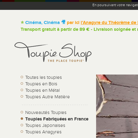
En poursuivant votre navigat
⭐
Cinéma, Cinéma 🎥
par ici
l’Anagyre du Théorème de 
Transport gratuit à partir de 89 € - Livraison soignée et
Toutes les toupies
Toupies en Bois
Toupies en Métal
Toupies Autre Matière
Nouveautés Toupies
Toupies Fabriquées en France
Toupies Japonaises
Toupies Anagyres