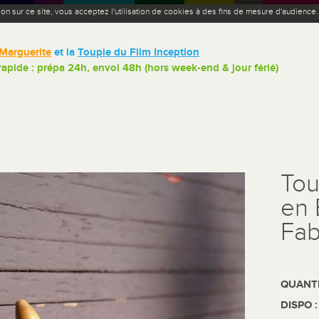
ion sur ce site, vous acceptez l'utilisation de cookies à des fins de mesure d'audience
Marguerite
et la
Toupie du Film Inception
 rapide : prépa 24h, envoi 48h (hors week-end & jour férié)
Tou
en 
Fab
QUANTI
DISPO 