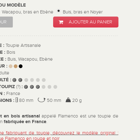
 DU MODÈLE
Wacapou, bras en Ebène
Buis, bras en Noyer
OUR
AJOUTER AU PANIER
E :
Toupie Artisanale
E :
Bois
E :
Buis, Wacapou, Ebène
UR :
dulte
ULTÉ :
TOUPIZ
:
(?)
N :
France
IONS :
80 mm
50 mm
20 g
t en bois artisanal
appelé Flamenco est une toupie de
fabriquée en France
on
.
 fabriquant de toupie, découvrez le modèle original :
e Flamenco en rouge et noir