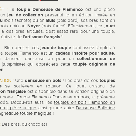
toupie Danseuse de Flamenco
ÊT :
La
est une pièce
jeu de collection
, un
présenté ici en édition limitée en
ou
Buis
(bois tacheté) ou en
(bois doré), ses bras sont en
Noyer
jouet
(bois noir) ou
(bois foncé). Effectivement, ce
a des bras articulés, c'est assez rare pour une toupie,
artisanat français !
réativité de l'
jeux de toupie
 :
Bien pensés, ces
sont assez simples à
cadeau insolite pour adulte
 La toupie Flamenco est un
,
collectionneur de
n danseur, danseuse ou pour un
s
toupie originale de
(tupiphiliste)
qui appréciera cette
on
.
danseuse en bois
toupies
TION :
Une
! Les bras de ces
is
se soulèvent en rotation. Ce jouet artisanal de
tion française
est disponible dans sa version originale en
t noire :
Toupie Flamenco Danseuse en bois
, ici présente
vidéo. Découvrez aussi les
toupies en bois Flamenco en
urel, pièce unique
ainsi qu'une autre
Danseuse Ballerine
agnétique toupie magique
!
:
Des bras, du chocolat !