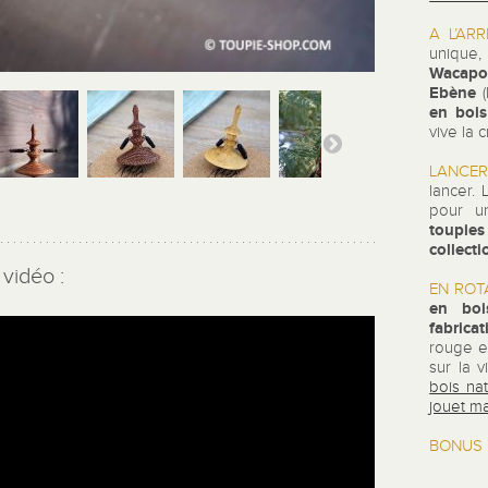
A L’ARR
unique
Wacap
Ebène
en bois
vive la c
LANCER
lancer.
pour u
toupie
collecti
vidéo :
EN ROTA
en bo
fabrica
rouge e
sur la 
bois nat
jouet m
BONUS 