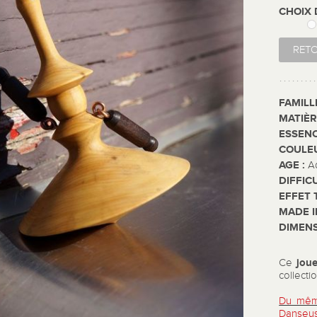
CHOIX
RET
FAMILL
MATIÈR
ESSENC
COULE
AGE :
A
DIFFIC
EFFET 
MADE I
DIMENS
joue
Ce
collecti
Du même
Danseus