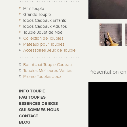
Mini Toupie
Grande Toupie
Idées Cadeaux Enfants
Idées Cadeaux Adultes
Toupie Jouet de Noël
Collection de Toupies
Plateaux pour Toupies
Accessoires Jeux de Toupie
Bon Achat Toupie Cadeau
Toupies Meilleures Ventes
Présentation en 
Promo Toupies Jeux
INFO TOUPIE
FAQ TOUPIES
ESSENCES DE BOIS
QUI SOMMES-NOUS
CONTACT
BLOG