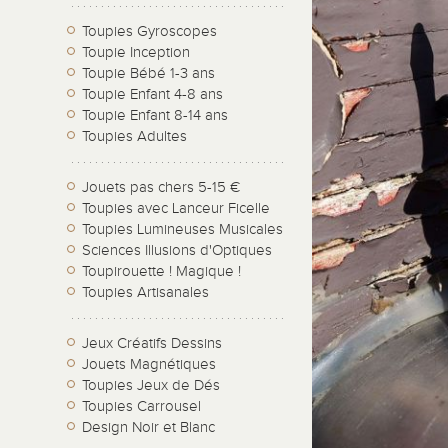
Toupies Gyroscopes
Toupie Inception
Toupie Bébé 1-3 ans
Toupie Enfant 4-8 ans
Toupie Enfant 8-14 ans
Toupies Adultes
Jouets pas chers 5-15 €
Toupies avec Lanceur Ficelle
Toupies Lumineuses Musicales
Sciences Illusions d'Optiques
Toupirouette ! Magique !
Toupies Artisanales
Jeux Créatifs Dessins
Jouets Magnétiques
Toupies Jeux de Dés
Toupies Carrousel
Design Noir et Blanc