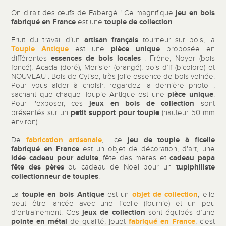
jeu
en bois
On dirait des œufs de Fabergé ! Ce magnifique
fabriqué en France
toupie de collection
est une
.
artisan français
Fruit du travail d’un
tourneur sur bois, la
Toupie Antique
pièce unique
est une
proposée en
essences de bois locales
différentes
: Frêne, Noyer (bois
foncé), Acacia (doré), Merisier (orangé), bois d’If (bicolore) et
NOUVEAU : Bois de Cytise, très jolie essence de bois veinée.
Pour vous aider à choisir, regardez la dernière photo ;
pièce unique
sachant que chaque Toupie Antique est une
.
jeux en bois de collection
Pour l'exposer, ces
sont
petit support pour toupie
présentés sur un
(hauteur 50 mm
environ).
fabrication artisanale
jeu de toupie à ficelle
De
, ce
fabriqué en France
est un objet de décoration, d'art, une
idée cadeau pour adulte
cadeau papa
, fête des mères et
fête des pères
tupiphiliste
ou cadeau de Noël pour un
collectionneur de toupies
.
toupie en bois Antique
objet de collection
La
est un
, elle
peut être lancée avec une ficelle (fournie) et un peu
jeux de collection
d’entrainement. Ces
sont équipés d’une
pointe en métal
fabriqué en France
de qualité, jouet
, c'est