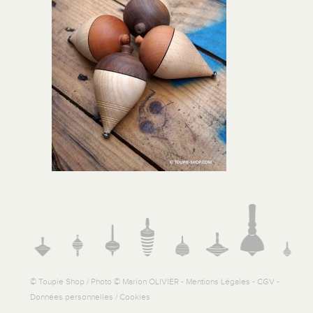
© Toupie Shop / Photo © Marion OLIVIER -
Mentions Légales
-
CGV
-
Données personnelles / Cookies