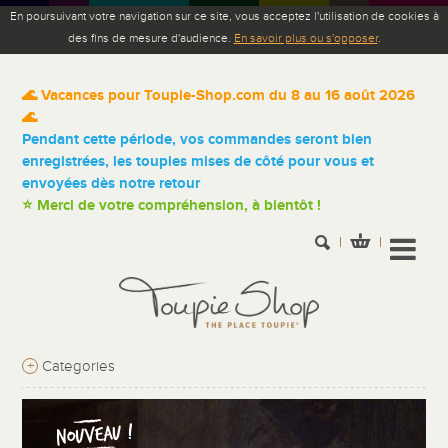
En poursuivant votre navigation sur ce site, vous acceptez l'utilisation de cookies à
des fins de mesure d'audience.
En savoir plus ou s'opposer
.
🌊 Vacances pour Toupie-Shop.com du 8 au 16 août 2026
🌊
Pendant cette période, vos commandes seront bien
enregistrées, les toupies mises de côté pour vous et
envoyées dès notre retour
⭐ Merci de votre compréhension, à bientôt !
+
Categories