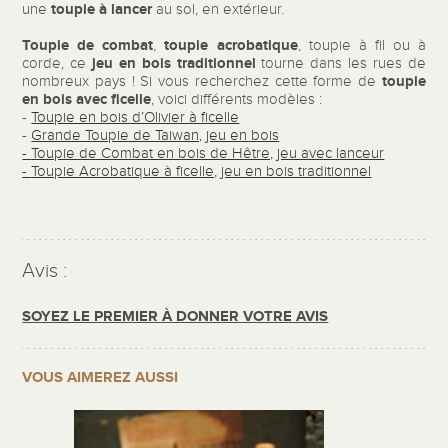
toupie à lancer
une
au sol, en extérieur.
Toupie de combat
toupie acrobatique
,
, toupie à fil ou à
jeu en bois traditionnel
corde, ce
tourne dans les rues de
toupie
nombreux pays ! Si vous recherchez cette forme de
en bois avec ficelle
, voici différents modèles :
-
Toupie en bois d’Olivier à ficelle
-
Grande Toupie de Taiwan, jeu en bois
-
Toupie de Combat en bois de Hêtre, jeu avec lanceur
-
Toupie Acrobatique à ficelle, jeu en bois traditionnel
Avis :
SOYEZ LE PREMIER À DONNER VOTRE AVIS
VOUS AIMEREZ AUSSI