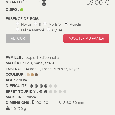
59.00 €
QUANTITÉ :
DISPO :
ESSENCE DE BOIS
Noyer
If
Merisier
Acacia
Frêne Marbré
Cytise
RETOUR
AJOUTER AU PANIER
FAMILLE :
Toupie Traditionnelle
MATIÈRE :
Bois, métal, ficelle
ESSENCE :
Acacia, If, Frêne, Merisier, Noyer
COULEUR :
AGE :
Adulte
DIFFICULTÉ :
EFFET TOUPIZ
:
(?)
MADE IN :
France
DIMENSIONS :
100-120 mm
60-80 mm
110-170 g