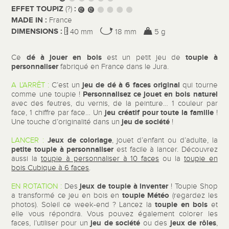
EFFET TOUPIZ
:
(?)
MADE IN :
France
DIMENSIONS :
40 mm
18 mm
5 g
dé à jouer en bois
toupie à
Ce
est un petit jeu de
personnaliser
fabriqué en France dans le Jura.
jeu de
dé à 6 faces
original
A L’ARRÊT :
C’est un
qui tourne
Personnalisez ce jouet en bois naturel
comme une toupie !
avec des feutres, du vernis, de la peinture… 1 couleur par
jeu créatif
pour toute la famille
face, 1 chiffre par face… Un
!
jeu de société
Une touche d’originalité dans un
!
Jeux de coloriage
LANCER :
, jouet d’enfant ou d’adulte, la
petite toupie à personnaliser
est facile à lancer. Découvrez
aussi la
toupie à personnaliser à 10 faces
ou la
toupie en
bois Cubique à 6 faces
.
jeux de toupie
à inventer
EN ROTATION :
Des
! Toupie Shop
toupie Météo
a transformé ce jeu en bois en
(regardez les
toupie en bois
photos). Soleil ce week-end ? Lancez la
et
elle vous répondra. Vous pouvez également colorer les
jeu de société
jeux de rôles
faces, l’utiliser pour un
ou des
,