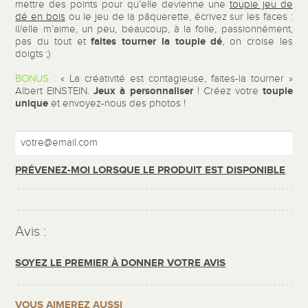
mettre des points pour qu’elle devienne une
toupie jeu de
dé en bois
ou le jeu de la pâquerette, écrivez sur les faces :
il/elle m’aime, un peu, beaucoup, à la folie, passionnément,
faites tourner la toupie dé
pas du tout et
, on croise les
doigts ;)
BONUS :
« La créativité est contagieuse, faites-la tourner »
Jeux à personnaliser
toupie
Albert EINSTEIN.
! Créez votre
unique
et envoyez-nous des photos !
PRÉVENEZ-MOI LORSQUE LE PRODUIT EST DISPONIBLE
Avis :
SOYEZ LE PREMIER À DONNER VOTRE AVIS
VOUS AIMEREZ AUSSI