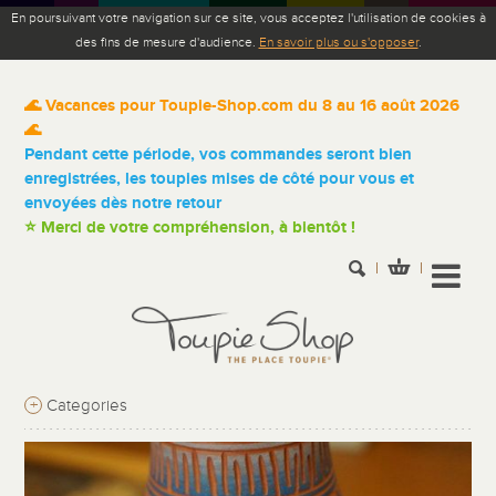
En poursuivant votre navigation sur ce site, vous acceptez l'utilisation de cookies à
des fins de mesure d'audience.
En savoir plus ou s'opposer
.
🌊 Vacances pour Toupie-Shop.com du 8 au 16 août 2026
🌊
Pendant cette période, vos commandes seront bien
enregistrées, les toupies mises de côté pour vous et
envoyées dès notre retour
⭐ Merci de votre compréhension, à bientôt !
+
Categories