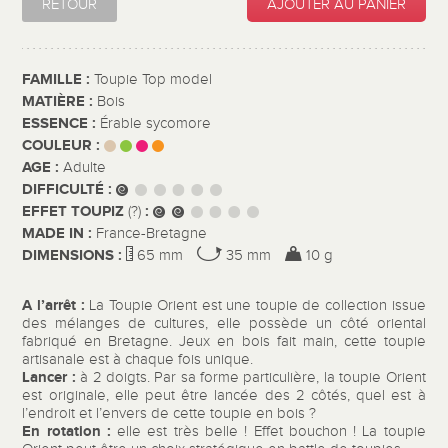
RETOUR
AJOUTER AU PANIER
FAMILLE :
Toupie Top model
MATIÈRE :
Bois
ESSENCE :
Érable sycomore
COULEUR :
AGE :
Adulte
DIFFICULTÉ :
EFFET TOUPIZ
:
(?)
MADE IN :
France-Bretagne
DIMENSIONS :
65 mm
35 mm
10 g
A l’arrêt :
La Toupie Orient est une toupie de collection issue
des mélanges de cultures, elle possède un côté oriental
fabriqué en Bretagne. Jeux en bois fait main, cette toupie
artisanale est à chaque fois unique.
Lancer :
à 2 doigts. Par sa forme particulière, la toupie Orient
est originale, elle peut être lancée des 2 côtés, quel est à
l’endroit et l’envers de cette toupie en bois ?
En rotation :
elle est très belle ! Effet bouchon ! La toupie