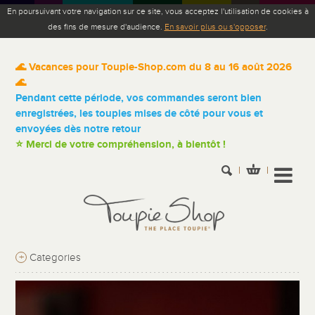
En poursuivant votre navigation sur ce site, vous acceptez l'utilisation de cookies à
des fins de mesure d'audience.
En savoir plus ou s'opposer
.
🌊 Vacances pour Toupie-Shop.com du 8 au 16 août 2026
🌊
Pendant cette période, vos commandes seront bien
enregistrées, les toupies mises de côté pour vous et
envoyées dès notre retour
⭐ Merci de votre compréhension, à bientôt !
+
Categories