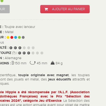
:
OUR
AJOUTER AU PANIER
E :
Toupie avec lanceur
E :
Métal
UR :
ous
ULTÉ :
TOUPIZ
:
(?)
N :
Allemagne
IONS :
150 mm
45 mm
84 g
toupie
originale
avec magnet
ientifique,
, les toupies
jeux éducatifs
sont des jouets en métal, des
attractifs et
iques.
pie Hippie a été récompensée par
l'A.L.F. (Association
dothèques Françaises) avec le Prix
"Sélection des
caires 2024", catégorie Jeu d'Exercice
. La Sélection des
caires est une action annuelle ayant pour objet de mettre