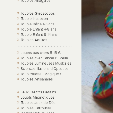
Toupies Anagyres
Toupies Gyroscopes
Toupie Inception
Toupie Bébé 1-3 ans
Toupie Enfant 4-8 ans
Toupie Enfant 8-14 ans
Toupies Adultes
Jouets pas chers 5-15 €
Toupies avec Lanceur Ficelle
Toupies Lumineuses Musicales
Sciences Illusions d'Optiques
Toupirouette ! Magique !
Toupies Artisanales
Jeux Créatifs Dessins
Jouets Magnétiques
Toupies Jeux de Dés
Toupies Carrousel