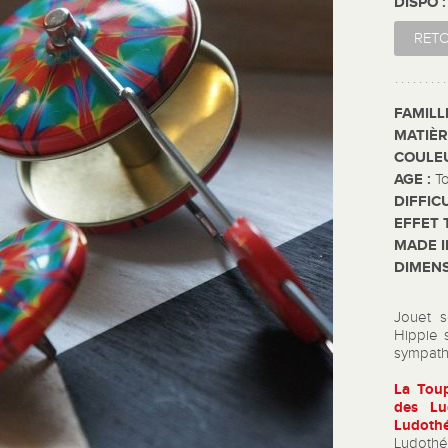
DISPO 
RET
FAMILL
MATIÈR
COULE
AGE :
T
DIFFIC
EFFET 
MADE I
DIMENS
Jouet sc
Hippie 
sympath
La Tou
des Lu
Ludothé
Ludothé