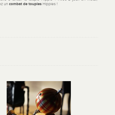
combat de toupies
ez un
Hippies !