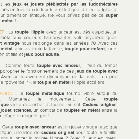
jeux et jouets plébiscités par les ludothécaires
nt les
nnés en fonction de leur intérêt ludique, de leur originalité
super
eur dimension éthique. Ne vous privez pas de ce
n métal
!
toupie Hippie
ÊT :
La
avec lanceur est très atypique, un
métal aux couleurs flamboyantes voir psychédéliques.
et vintage
nous replonge dans les années 70. Avec ces
 métal
toupie pour enfant
, amusez toute la famille,
, jouet
jeux pour adulte
n et fille et
.
toupie avec lanceur
 :
Comme toute
, il faut du temps
jeux de toupie avec
approprier le fonctionnement de ces
. Avec un mouvement dynamique de la main, - un peu
toupie en métal
a "powerball" -, la
Hippie accélère...
toupie métallique
ATION :
La
tourne, vibre autour du
toupie
ur... Maintenez le mouvement... Cette
ique
Cadeau original
va se décrocher et tourner au sol.
,
jouet sciences
toupies en métal
n
, un combat de
entre la
ntrifuge et magnétique !
toupie avec lanceur
:
Cette
est un jouet vintage, atypique
cadeau original
tifique, une idée de
pour toute la famille,
ssira à lancer la toupie Hippie ? Avec 2 jeux en métal,