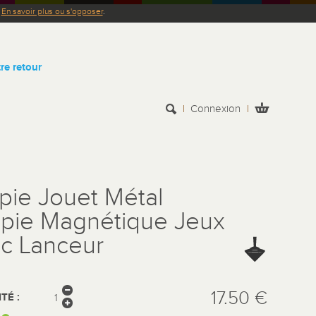
.
En savoir plus ou s'opposer
.
re retour
Connexion
pie Jouet Métal
pie Magnétique Jeux
c Lanceur
17.50 €
TÉ :