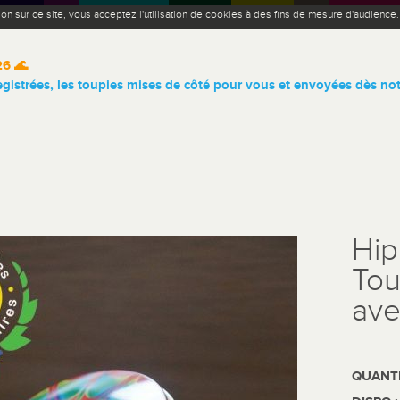
ion sur ce site, vous acceptez l'utilisation de cookies à des fins de mesure d'audience
26 🌊
istrées, les toupies mises de côté pour vous et envoyées dès not
Hip
Tou
ave
QUANTI