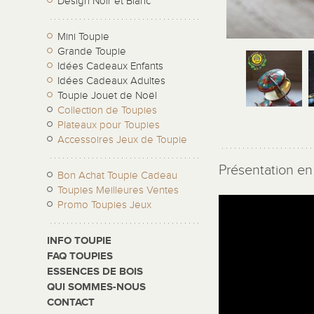
Design Noir et Blanc
Mini Toupie
Grande Toupie
Idées Cadeaux Enfants
Idées Cadeaux Adultes
Toupie Jouet de Noël
Collection de Toupies
Plateaux pour Toupies
Accessoires Jeux de Toupie
Présentation en 
Bon Achat Toupie Cadeau
Toupies Meilleures Ventes
Promo Toupies Jeux
INFO TOUPIE
FAQ TOUPIES
ESSENCES DE BOIS
QUI SOMMES-NOUS
CONTACT