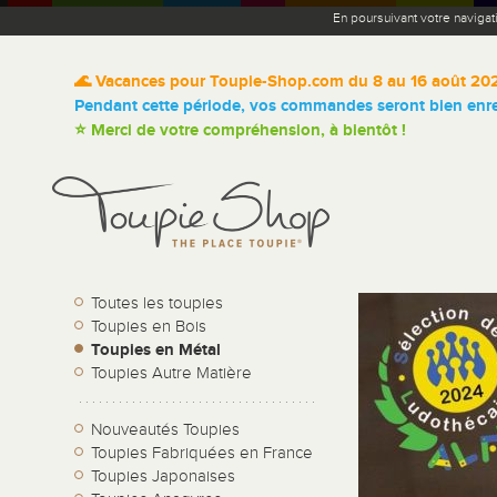
En poursuivant votre navigat
🌊 Vacances pour Toupie-Shop.com du 8 au 16 août 20
Pendant cette période, vos commandes seront bien enreg
⭐ Merci de votre compréhension, à bientôt !
Toutes les toupies
Toupies en Bois
Toupies en Métal
Toupies Autre Matière
Nouveautés Toupies
Toupies Fabriquées en France
Toupies Japonaises