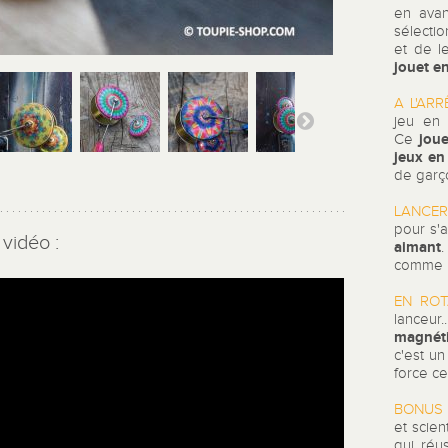
en ava
sélectio
et de l
jouet e
A L'ARR
jeu en 
jou
Ce
jeux en
de garço
LANCER
pour s'
vidéo :
aimant
comme l
EN ROT
lance
magnét
c'est u
force ce
BONUS 
et scien
qui réu