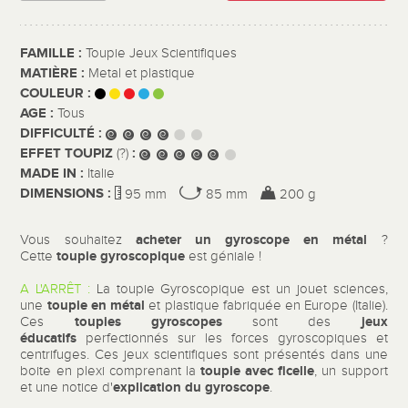
FAMILLE :
Toupie Jeux Scientifiques
MATIÈRE :
Metal et plastique
COULEUR :
AGE :
Tous
DIFFICULTÉ :
EFFET TOUPIZ
:
(?)
MADE IN :
Italie
DIMENSIONS :
95 mm
85 mm
200 g
acheter un gyroscope en métal
Vous souhaitez
?
toupie gyroscopique
Cette
est géniale !
A L'ARRÊT :
La toupie Gyroscopique est un jouet sciences,
toupie en métal
une
et plastique fabriquée en Europe (Italie).
toupies gyroscopes
jeux
Ces
sont des
éducatifs
perfectionnés sur les forces gyroscopiques et
centrifuges. Ces jeux scientifiques sont présentés dans une
toupie avec ficelle
boite en plexi comprenant la
, un support
explication du gyroscope
et une notice d'
.