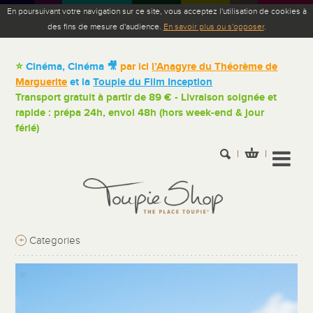
En poursuivant votre navigation sur ce site, vous acceptez l'utilisation de cookies à
des fins de mesure d'audience.
En savoir plus ou s'opposer
.
⭐
Cinéma, Cinéma 🎥
par ici
l’Anagyre du Théorème de
Marguerite
et la
Toupie du Film Inception
Transport gratuit à partir de 89 € - Livraison soignée et
rapide : prépa 24h, envoi 48h (hors week-end & jour
férié)
+
Categories