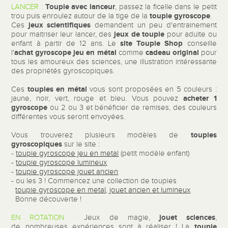
Toupie avec lanceur
LANCER :
, passez la ficelle dans le petit
toupie gyroscope
trou puis enroulez autour de la tige de la
.
jeux scientifiques
Ces
demandent un peu d'entrainement
jeux de toupie
pour maitriser leur lancer, des
pour adulte ou
site Toupie Shop
enfant à partir de 12 ans. Le
conseille
achat gyroscope jeu en métal
cadeau original
l'
comme
pour
tous les amoureux des sciences, une illustration intéressante
des propriétés gyroscopiques.
toupies en métal
Ces
vous sont proposées en 5 couleurs :
acheter 1
jaune, noir, vert, rouge et bleu. Vous pouvez
gyroscope
ou 2 ou 3 et bénéficier de remises, des couleurs
différentes vous seront envoyées.
toupies
Vous trouverez plusieurs modèles de
gyroscopiques
sur le site :
-
toupie gyroscope jeu en metal
(petit modèle enfant)
-
toupie gyroscope lumineux
-
toupie gyroscope jouet ancien
- ou les 3 ! Commencez une collection de toupies
toupie gyroscope en metal, jouet ancien et lumineux
Bonne découverte !
jouet sciences
EN ROTATION :
Jeux de magie,
,
toupie
de nombreuses expériences sont à réaliser ! La