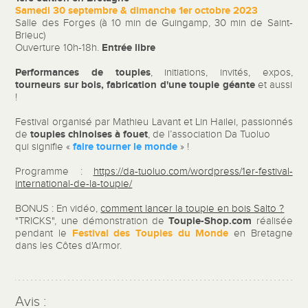
Samedi 30 septembre & dimanche 1er octobre 2023
Salle des Forges (à 10 min de Guingamp, 30 min de Saint-
Brieuc)
Entrée libre
Ouverture 10h-18h.
Performances de toupies
, initiations, invités, expos,
tourneurs sur bois, fabrication d'une toupie géante
et aussi
!
Festival organisé par Mathieu Lavant et Lin Hailei, passionnés
toupies chinoises à fouet
de
, de l’association Da Tuoluo
faire tourner le monde
qui signifie «
» !
Programme :
https://da-tuoluo.com/wordpress/1er-festival-
international-de-la-toupie/
BONUS : En vidéo,
comment lancer la toupie en bois Salto ?
Toupie-Shop.com
"TRICKS", une démonstration de
réalisée
Festival des Toupies du Monde
pendant le
en Bretagne
dans les Côtes d'Armor.
Avis :