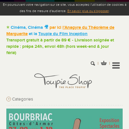
En poursuivant votre navigation sur ce site, vous acceptez l'utilisation de cookies à
des fins de mesure d'audience.
En savoir plus ou s'opposer
.
⭐
Cinéma, Cinéma 🎥
par ici
l’Anagyre du Théorème de
Marguerite
et la
Toupie du Film Inception
Transport gratuit à partir de 89 € - Livraison soignée et
rapide : prépa 24h, envoi 48h (hors week-end & jour
férié)
+
Categories