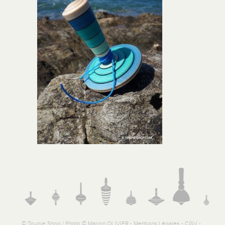
© Toupie Shop / Photo © Marion OLIVIER -
Mentions Légales
-
CGV
-