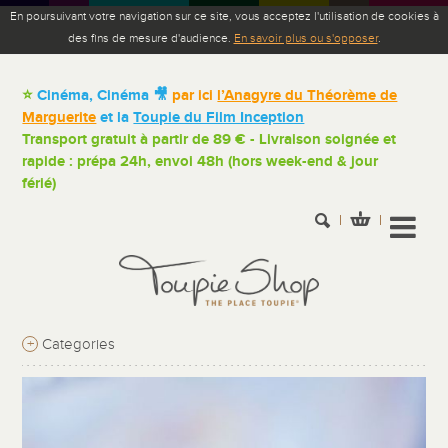
En poursuivant votre navigation sur ce site, vous acceptez l'utilisation de cookies à
des fins de mesure d'audience.
En savoir plus ou s'opposer
.
⭐
Cinéma, Cinéma 🎥
par ici
l’Anagyre du Théorème de
Marguerite
et la
Toupie du Film Inception
Transport gratuit à partir de 89 € - Livraison soignée et
rapide : prépa 24h, envoi 48h (hors week-end & jour
férié)
+
Categories