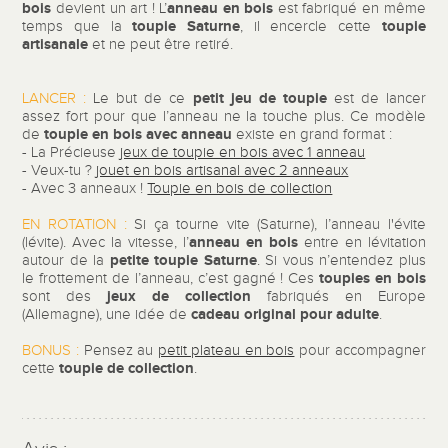
bois
anneau en bois
devient un art ! L’
est fabriqué en même
toupie Saturne
toupie
temps que la
, il encercle cette
artisanale
et ne peut être retiré.
petit
jeu de toupie
LANCER :
Le but de ce
est de lancer
assez fort pour que l’anneau ne la touche plus. Ce modèle
toupie en bois avec anneau
de
existe en grand format :
- La Précieuse
jeux de toupie en bois avec 1 anneau
- Veux-tu ?
jouet en bois artisanal avec 2 anneaux
- Avec 3 anneaux !
Toupie en bois de collection
EN ROTATION :
Si ça tourne vite (Saturne), l’anneau l'évite
anneau en bois
(lévite). Avec la vitesse, l’
entre en lévitation
petite toupie Saturne
autour de la
. Si vous n’entendez plus
toupies
en bois
le frottement de l’anneau, c’est gagné ! Ces
jeux de collection
sont des
fabriqués en Europe
cadeau original pour adulte
(Allemagne), une idée de
.
BONUS :
Pensez au
petit plateau en bois
pour accompagner
toupie de collection
cette
.