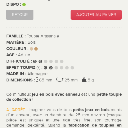
DISPO :
RETOUR
AJOUTER AU PANIER
FAMILLE :
Toupie Artisanale
MATIÈRE :
Bois
COULEUR :
AGE :
Adulte
DIFFICULTÉ :
EFFET TOUPIZ
:
(?)
MADE IN :
Allemagne
DIMENSIONS :
65 mm
25 mm
5 g
jeu en bois avec anneau
petite toupie
Ce minutieux
est une
de collection
!
petits jeux en bois
A L'ARRÊT :
Imaginez-vous de tous
munis
d’un anneau, avec un diamètre de 25 mm environ (chaque
pièce est unique) et une tige très fine, son tournage
fabrication de toupies
en
demande dextérité. Quand la