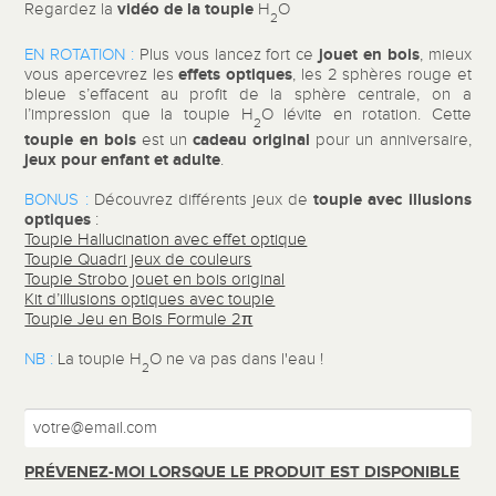
vidéo de la toupie
Regardez la
H
O
2
jouet en bois
EN ROTATION :
Plus vous lancez fort ce
, mieux
effets optiques
vous apercevrez les
, les 2 sphères rouge et
bleue s’effacent au profit de la sphère centrale, on a
l’impression que la toupie H
O lévite en rotation. Cette
2
toupie en bois
cadeau original
est un
pour un anniversaire,
jeux pour enfant et adulte
.
toupie avec
illusions
BONUS :
Découvrez différents jeux de
optiques
:
Toupie Hallucination avec effet optique
Toupie Quadri jeux de couleurs
Toupie Strobo jouet en bois original
Kit d’illusions optiques avec toupie
Toupie Jeu en Bois Formule 2π
NB :
La toupie H
O ne va pas dans l'eau !
2
PRÉVENEZ-MOI LORSQUE LE PRODUIT EST DISPONIBLE