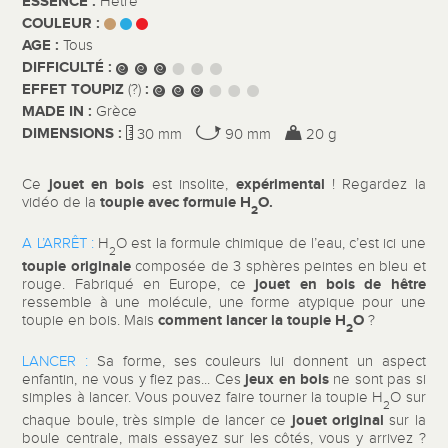
ESSENCE :
Hêtre
COULEUR :
AGE :
Tous
DIFFICULTÉ :
EFFET TOUPIZ
:
(?)
MADE IN :
Grèce
DIMENSIONS :
30 mm
90 mm
20 g
jouet en bois
expérimental
Ce
est insolite,
! Regardez la
toupie avec formule
H
O
.
vidéo de la
2
A L’ARRÊT :
H
O est la formule chimique de l’eau, c’est ici une
2
toupie originale
composée de 3 sphères peintes en bleu et
jouet en bois
de hêtre
rouge. Fabriqué en Europe, ce
ressemble à une molécule, une forme atypique pour une
comment lancer la toupie
H
O
toupie en bois. Mais
?
2
LANCER :
Sa forme, ses couleurs lui donnent un aspect
jeux en bois
enfantin, ne vous y fiez pas... Ces
ne sont pas si
simples à lancer. Vous pouvez faire tourner la toupie H
O sur
2
jouet original
chaque boule, très simple de lancer ce
sur la
boule centrale, mais essayez sur les côtés, vous y arrivez ?