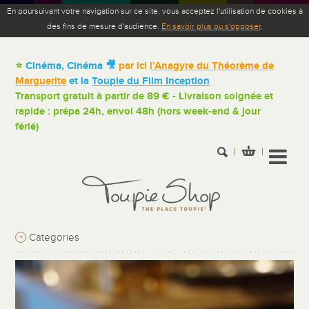
En poursuivant votre navigation sur ce site, vous acceptez l'utilisation de cookies à
des fins de mesure d'audience.
En savoir plus ou s'opposer
.
⭐
Cinéma, Cinéma 🎥
par ici
l’Anagyre du Théorème de
Marguerite
et la
Toupie du Film Inception
Transport gratuit à partir de 89 € - Livraison soignée et
rapide : prépa 24h, envoi 48h (hors week-end & jour
férié)
+
Categories