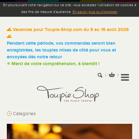
En poursuivant votre navigation sur ce site, vous acceptez l'utilisation de cookies à
des fins de mesure d'audience.
En savoir plus ou s'opposer
.
🌊 Vacances pour Toupie-Shop.com du 8 au 16 août 2026
🌊
Pendant cette période, vos commandes seront bien
enregistrées, les toupies mises de côté pour vous et
envoyées dès notre retour
⭐ Merci de votre compréhension, à bientôt !
+
Categories