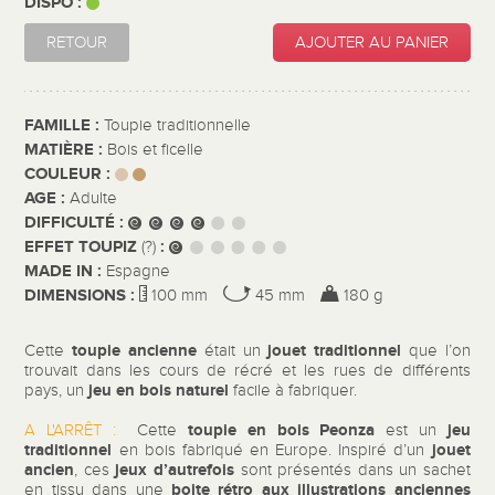
DISPO :
RETOUR
AJOUTER AU PANIER
FAMILLE :
Toupie traditionnelle
MATIÈRE :
Bois et ficelle
COULEUR :
AGE :
Adulte
DIFFICULTÉ :
EFFET TOUPIZ
:
(?)
MADE IN :
Espagne
DIMENSIONS :
100 mm
45 mm
180 g
toupie ancienne
jouet traditionnel
Cette
était un
que l’on
trouvait dans les cours de récré et les rues de différents
jeu en bois naturel
pays, un
facile à fabriquer.
toupie en bois Peonza
jeu
A L'ARRÊT :
Cette
est un
traditionnel
jouet
en bois fabriqué en Europe. Inspiré d’un
ancien
jeux d’autrefois
, ces
sont présentés dans un sachet
boite rétro aux
illustrations anciennes
en tissu dans une