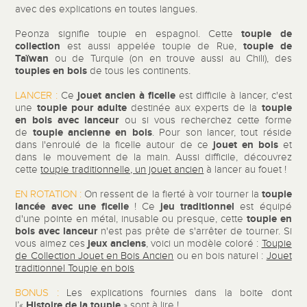
avec des explications en toutes langues.
toupie de
Peonza signifie toupie en espagnol. Cette
collection
toupie de
est aussi appelée toupie de Rue,
Taïwan
ou de Turquie (on en trouve aussi au Chili), des
toupies en bois
de tous les continents.
jouet ancien à
ficelle
LANCER :
Ce
est difficile à lancer, c'est
toupie pour adulte
toupie
une
destinée aux experts de la
en bois avec lanceur
ou si vous recherchez cette forme
toupie ancienne
en bois
de
. Pour son lancer, tout réside
jouet en bois
dans l'enroulé de la ficelle autour de ce
et
dans le mouvement de la main. Aussi difficile, découvrez
cette
toupie traditionnelle, un jouet ancien
à lancer au fouet !
toupie
EN ROTATION :
On ressent de la fierté à voir tourner la
lancée avec une ficelle
jeu traditionnel
! Ce
est équipé
toupie en
d'une pointe en métal, inusable ou presque, cette
bois avec lanceur
n'est pas prête de s'arrêter de tourner. Si
jeux anciens
vous aimez ces
, voici un modèle coloré :
Toupie
de Collection Jouet en Bois Ancien
ou en bois naturel :
Jouet
traditionnel Toupie en bois
BONUS :
Les explications fournies dans la boite dont
Histoire de la toupie
l’«
» sont à lire !