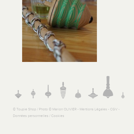
© Toupie Shop / Photo © Marion OLIVIER -
Mentions Légales
-
CGV
-
Données personnelles / Cookies