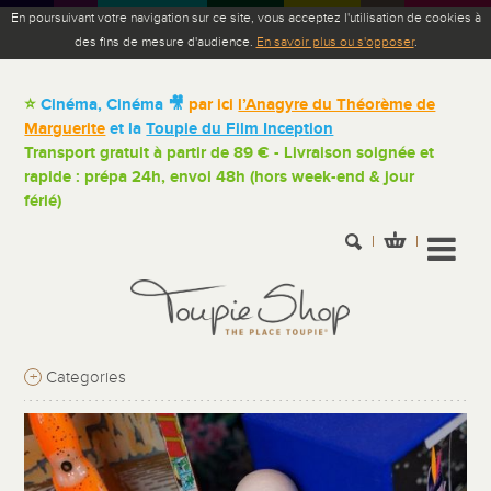
En poursuivant votre navigation sur ce site, vous acceptez l'utilisation de cookies à
des fins de mesure d'audience.
En savoir plus ou s'opposer
.
⭐
Cinéma, Cinéma 🎥
par ici
l’Anagyre du Théorème de
Marguerite
et la
Toupie du Film Inception
Transport gratuit à partir de 89 € - Livraison soignée et
rapide : prépa 24h, envoi 48h (hors week-end & jour
férié)
+
Categories