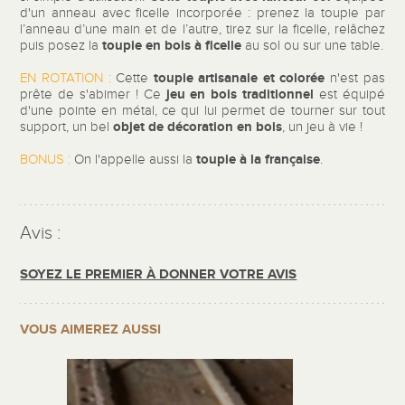
d'un anneau avec ficelle incorporée : prenez la toupie par
l’anneau d’une main et de l’autre, tirez sur la ficelle, relâchez
toupie en bois à ficelle
puis posez la
au sol ou sur une table.
toupie artisanale
et colorée
EN ROTATION :
Cette
n'est pas
jeu en bois traditionnel
prête de s'abimer ! Ce
est équipé
d'une pointe en métal, ce qui lui permet de tourner sur tout
objet de décoration en bois
support, un bel
, un jeu à vie !
toupie à la française
BONUS :
On l'appelle aussi la
.
Avis :
SOYEZ LE PREMIER À DONNER VOTRE AVIS
VOUS AIMEREZ AUSSI