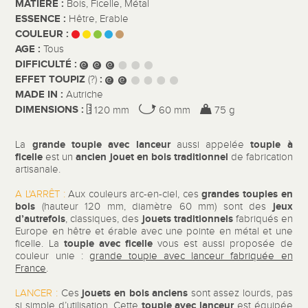
MATIÈRE :
Bois, Ficelle, Métal
ESSENCE :
Hêtre, Erable
COULEUR :
AGE :
Tous
DIFFICULTÉ :
EFFET TOUPIZ
:
(?)
MADE IN :
Autriche
DIMENSIONS :
120 mm
60 mm
75 g
grande toupie avec lanceur
toupie à
La
aussi appelée
ficelle
ancien
jouet en bois
traditionnel
est un
de fabrication
artisanale.
grandes
toupies en
A L'ARRÊT :
Aux couleurs arc-en-ciel, ces
bois
jeux
(hauteur 120 mm, diamètre 60 mm) sont des
d’autrefois
jouets traditionnels
, classiques, des
fabriqués en
Europe en hêtre et érable avec une pointe en métal et une
toupie avec ficelle
ficelle. La
vous est aussi proposée de
couleur unie :
grande toupie avec lanceur fabriquée en
France
.
jouets en bois anciens
LANCER :
Ces
sont assez lourds, pas
toupie avec lanceur
si simple d’utilisation. Cette
est équipée