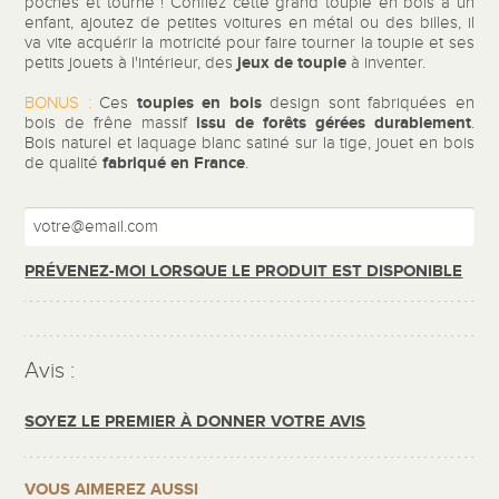
poches et tourne ! Confiez cette grand toupie en bois à un
enfant, ajoutez de petites voitures en métal ou des billes, il
va vite acquérir la motricité pour faire tourner la toupie et ses
jeux de toupie
petits jouets à l'intérieur, des
à inventer.
toupies en bois
BONUS :
Ces
design sont fabriquées en
issu de forêts gérées durablement
bois de frêne massif
.
Bois naturel et laquage blanc satiné sur la tige, jouet en bois
fabriqué en France
de qualité
.
PRÉVENEZ-MOI LORSQUE LE PRODUIT EST DISPONIBLE
Avis :
SOYEZ LE PREMIER À DONNER VOTRE AVIS
VOUS AIMEREZ AUSSI