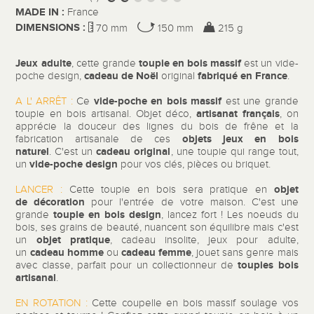
MADE IN :
France
DIMENSIONS :
70 mm
150 mm
215 g
Jeux adulte
toupie en bois massif
, cette grande
est un vide-
cadeau de Noël
fabriqué en France
poche design,
original
.
vide-poche en bois massif
A L' ARRÊT :
Ce
est une grande
artisanat
français
toupie en bois artisanal. Objet déco,
, on
apprécie la douceur des lignes du bois de frêne et la
objets jeux en bois
fabrication artisanale de ces
naturel
cadeau original
. C'est un
, une toupie qui range tout,
vide-poche design
un
pour vos clés, pièces ou briquet.
objet
LANCER :
Cette toupie en bois sera pratique en
de
décoration
pour l'entrée de votre maison. C'est une
toupie en bois design
grande
, lancez fort ! Les noeuds du
bois, ses grains de beauté, nuancent son équilibre mais c'est
objet pratique
un
, cadeau insolite, jeux pour adulte,
cadeau homme
cadeau femme
un
ou
, jouet sans genre mais
toupies bois
avec classe, parfait pour un collectionneur de
artisanal
.
EN ROTATION :
Cette coupelle en bois massif soulage vos