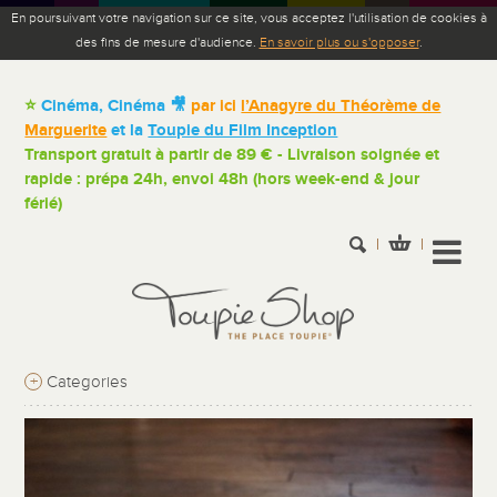
En poursuivant votre navigation sur ce site, vous acceptez l'utilisation de cookies à
des fins de mesure d'audience.
En savoir plus ou s'opposer
.
⭐
Cinéma, Cinéma 🎥
par ici
l’Anagyre du Théorème de
Marguerite
et la
Toupie du Film Inception
Transport gratuit à partir de 89 € - Livraison soignée et
rapide : prépa 24h, envoi 48h (hors week-end & jour
férié)
+
Categories