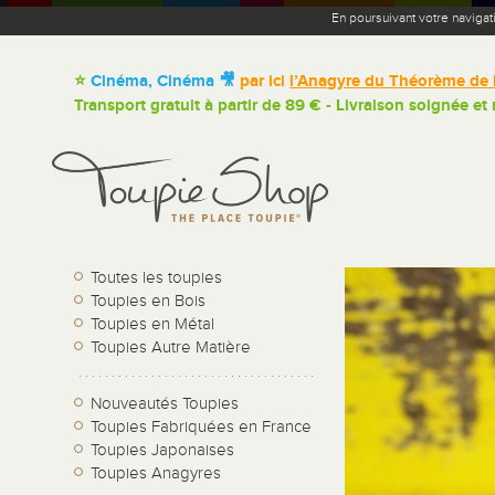
En poursuivant votre navigat
⭐
Cinéma, Cinéma 🎥
par ici
l’Anagyre du Théorème de 
Transport gratuit à partir de 89 € - Livraison soignée et
Toutes les toupies
Toupies en Bois
Toupies en Métal
Toupies Autre Matière
Nouveautés Toupies
Toupies Fabriquées en France
Toupies Japonaises
Toupies Anagyres