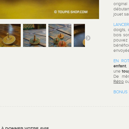
origina
débutan
jouet sa
LANCER
doigts,
bois so
pouve
bénéfic
envoyée
EN ROT
enfant
,
tou
une
De mêm
Rétro
ou
BONUS 
R À DONNER VOTRE AVIS