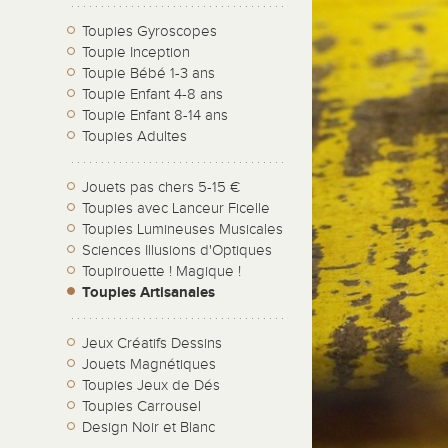
Toupies Gyroscopes
Toupie Inception
Toupie Bébé 1-3 ans
Toupie Enfant 4-8 ans
Toupie Enfant 8-14 ans
Toupies Adultes
Jouets pas chers 5-15 €
Toupies avec Lanceur Ficelle
Toupies Lumineuses Musicales
Sciences Illusions d'Optiques
Toupirouette ! Magique !
Toupies Artisanales
Jeux Créatifs Dessins
Jouets Magnétiques
Toupies Jeux de Dés
Toupies Carrousel
Design Noir et Blanc