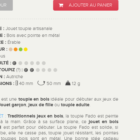
OUR
AJOUTER AU PANIER
E :
Jouet toupie artisanale
E :
Bois avec pointe en métal
E :
Érable
UR :
ous
ULTÉ :
TOUPIZ
:
(?)
N :
Autriche
IONS :
40 mm
50 mm
12 g
toupie en bois
 est une
idéale pour débuter aux jeux de
Jouet garçon
jeux de fille
toupie adulte
,
ou
.
Traditionnels jeux en bois
T :
, la toupie Fado est peinte
jouet en bois
e à la main. Grâce à sa surface plane, ce
l
est parfait pour débuter. La toupie Fado est solide, si
be, elle ne casse pas, toupie jouet résistant, les pointes
 toupies bois sont en métal. Une bonne idée cadeau