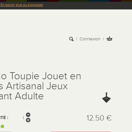
.
En savoir plus ou s'opposer
.
Connexion
o Toupie Jouet en
s Artisanal Jeux
ant Adulte
12.50 €
TÉ :
: