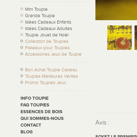
Mini Toupie
Grande Toupie
Idées Cadeaux Enfants
Idées Cadeaux Adultes
Toupie Jouet de Noël
Collection de Toupies
Plateaux pour Toupies
Accessoires Jeux de Toupie
Bon Achat Toupie Cadeau
Toupies Meilleures Ventes
Promo Toupies Jeux
INFO TOUPIE
FAQ TOUPIES
ESSENCES DE BOIS
QUI SOMMES-NOUS
Avis :
CONTACT
BLOG
SOYEZ LE PREMIE