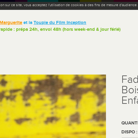
ion sur ce site, vous acceptez l'utilisation de cookies à des fins de mesure d'audience
Marguerite
et la
Toupie du Film Inception
 rapide : prépa 24h, envoi 48h (hors week-end & jour férié)
Fad
Boi
Enf
QUANTI
DISPO 