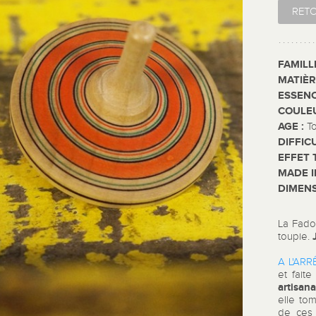
RET
FAMILL
MATIÈR
ESSENC
COULE
AGE :
T
DIFFIC
EFFET 
MADE I
DIMENS
La Fado
toupie.
A L'ARRÊ
et fait
artisana
elle tom
de ces