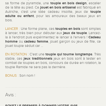
toupie en bois
design
sa forme de pyramide, une
, escalier
jouet en bois
artisanal
de la tête au pied. Ce
est fabriqué en
toupie
Autriche, c'est une idée cadeau insolite, jeux de
adulte ou enfant
, pour les amoureux des beaux jeux en
bois.
toupies en bois
LANCER :
Une forme plane, ces
sont simples
jeux de toupie
à lancer, très bien pour débuter aux
. Lancez-
Cadeau
la à l'endroit puis expérimentez le lancer à l'envers !
homme
cadeau femme
ou
, jouet garçon ou jeux de fille, ce
jouet toupie séduit car ...
toupie qui tourne longtemps
EN ROTATION :
C'est une
.
Très
jeux
traditionnels
stable, ces
jeux en bois
sont à tester en
combat de toupies en bois, concours de durée en rotation, la
toupie Ramide ne sera pas la dernière.
BONUS :
Son nom !
Avis :
SOYEZ LE PREMIER À DONNER VOTRE AVIS