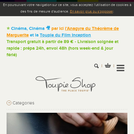
En poursuivant votre navigation sur ce site, vous acceptez l'utilisation de cookies à
des fins de mesure d'audience.
En savoir plus ou s'opposer
.
⭐
Cinéma, Cinéma 🎥
par ici
l’Anagyre du Théorème de
Marguerite
et la
Toupie du Film Inception
Transport gratuit à partir de 89 € - Livraison soignée et
rapide : prépa 24h, envoi 48h (hors week-end & jour
férié)
+
Categories