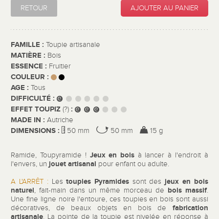
RETOUR
AJOUTER AU PANIER
FAMILLE :
Toupie artisanale
MATIÈRE :
Bois
ESSENCE :
Fruitier
COULEUR :
AGE :
Tous
DIFFICULTÉ :
EFFET TOUPIZ
:
(?)
MADE IN :
Autriche
DIMENSIONS :
50 mm
50 mm
15 g
Jeux en bois
Ramide, Toupyramide !
à lancer à l'endroit à
jouet artisanal
l'envers, un
pour enfant ou adulte.
toupies Pyramides
jeux en bois
A L'ARRÊT :
Les
sont des
naturel
bois massif
, fait-main dans un même morceau de
.
Une fine ligne noire l'entoure, ces toupies en bois sont aussi
fabrication
décoratives, de beaux objets en bois de
artisanale
. La pointe de la toupie est nivelée en réponse à