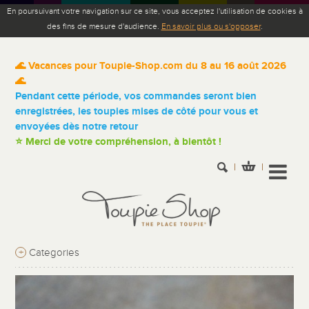
En poursuivant votre navigation sur ce site, vous acceptez l'utilisation de cookies à
des fins de mesure d'audience.
En savoir plus ou s'opposer
.
🌊 Vacances pour Toupie-Shop.com du 8 au 16 août 2026
🌊
Pendant cette période, vos commandes seront bien
enregistrées, les toupies mises de côté pour vous et
envoyées dès notre retour
⭐ Merci de votre compréhension, à bientôt !
+
Categories