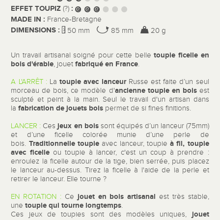
EFFET TOUPIZ
:
(?)
MADE IN :
France-Bretagne
DIMENSIONS :
50 mm
85 mm
20 g
toupie ficelle en
Un travail artisanal soigné pour cette belle
bois d'érable
fabriqué en France
, jouet
.
toupie avec lanceur
A L'ARRÊT :
La
Russe est faite d’un seul
ancienne toupie en bois
morceau de bois, ce modèle d'
est
sculpté et peint à la main. Seul le travail d'un artisan dans
fabrication de jouets bois
la
permet de si fines finitions.
jeux en bois
LANCER :
Ces
sont équipés d’un lanceur (75mm)
et d’une ficelle colorée munie d’une perle de
Traditionnelle toupie
à fil, toupie
bois.
avec lanceur, toupie
avec ficelle
ou toupie à lancer, c'est un coup à prendre :
enroulez la ficelle autour de la tige, bien serrée, puis placez
le lanceur au-dessus. Tirez la ficelle à l'aide de la perle et
retirer le lanceur. Elle tourne ?
jouet en bois artisanal
EN ROTATION :
Ce
est très stable,
toupie qui tourne longtemps
une
.
jouet
Ces jeux de toupies sont des modèles uniques,