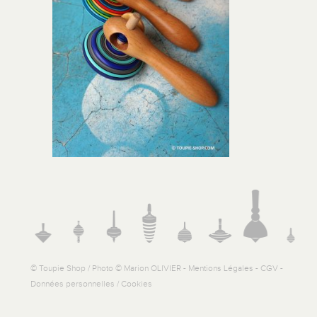
© Toupie Shop / Photo © Marion OLIVIER -
Mentions Légales
-
CGV
-
Données personnelles / Cookies