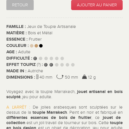
RETOUR
AJOUTER AU PANIER
FAMILLE :
Jeux de Toupie Artisanale
MATIÈRE :
Bois et Métal
ESSENCE :
Fruitier
COULEUR :
AGE :
Adulte
DIFFICULTÉ :
EFFET TOUPIZ
:
(?)
MADE IN :
Autriche
DIMENSIONS :
40 mm
50 mm
12 g
jouet artisanal en bois
Voyagez avec la toupie Marrakech,
sculpté
, jeu pour adulte.
A L'ARRÊT :
De jolies arabesques sont sculptées sur le
toupie Marrakech
dessus de la
. Peint en noir et fabriqué en
différentes essences de bois de fruitier
jouet de
, ce
collection
toupie
est un joli travail de tourneur sur bois. Cette
en bois design
est un objet de décoration, jeu pour adulte