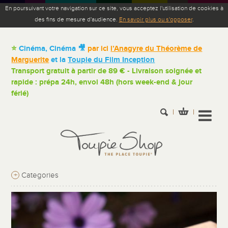
En poursuivant votre navigation sur ce site, vous acceptez l'utilisation de cookies à
des fins de mesure d'audience.
En savoir plus ou s'opposer
.
⭐
Cinéma, Cinéma 🎥
par ici
l’Anagyre du Théorème de
Marguerite
et la
Toupie du Film Inception
Transport gratuit à partir de 89 € - Livraison soignée et
rapide : prépa 24h, envoi 48h (hors week-end & jour
férié)
+
Categories