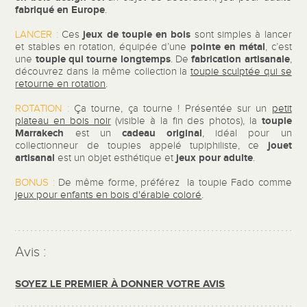
fabriqué en Europe
.
jeux de toupie en bois
LANCER :
Ces
sont simples à lancer
pointe en métal
et stables en rotation, équipée d’une
, c’est
toupie qui tourne longtemps
fabrication artisanale
une
. De
,
découvrez dans la même collection la
toupie sculptée qui se
retourne en rotation
.
ROTATION :
Ça tourne, ça tourne ! Présentée sur un
petit
toupie
plateau en bois noir
(visible à la fin des photos), la
Marrakech
cadeau
original
est un
, idéal pour un
jouet
collectionneur de toupies appelé tupiphiliste, ce
artisanal
jeux pour adulte
est un objet esthétique et
.
BONUS :
De même forme, préférez la toupie Fado comme
jeux pour enfants en bois d'érable coloré
.
Avis :
SOYEZ LE PREMIER À DONNER VOTRE AVIS