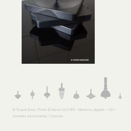
© Toupie Shop / Photo © Marion OLIVIER -
Mentions Légales
-
CGV
-
Données personnelles / Cookies