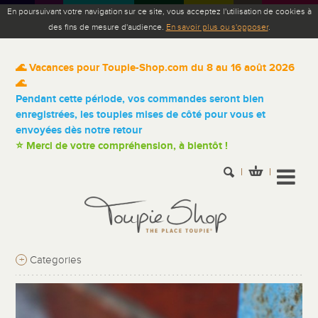
En poursuivant votre navigation sur ce site, vous acceptez l'utilisation de cookies à
des fins de mesure d'audience.
En savoir plus ou s'opposer
.
🌊 Vacances pour Toupie-Shop.com du 8 au 16 août 2026
🌊
Pendant cette période, vos commandes seront bien
enregistrées, les toupies mises de côté pour vous et
envoyées dès notre retour
⭐ Merci de votre compréhension, à bientôt !
+
Categories