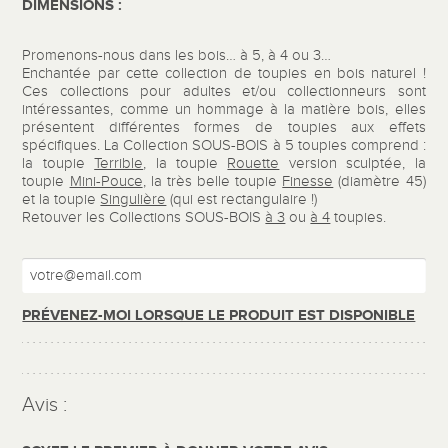
DIMENSIONS :
Promenons-nous dans les bois… à 5, à 4 ou 3…
Enchantée par cette collection de toupies en bois naturel !
Ces collections pour adultes et/ou collectionneurs sont
intéressantes, comme un hommage à la matière bois, elles
présentent différentes formes de toupies aux effets
spécifiques. La Collection SOUS-BOIS à 5 toupies comprend :
la toupie
Terrible
, la toupie
Rouette
version sculptée, la
toupie
Mini-Pouce
, la très belle toupie
Finesse
(diamètre 45)
et la toupie
Singulière
(qui est rectangulaire !)
Retouver les Collections SOUS-BOIS
à 3
ou
à 4
toupies.
PRÉVENEZ-MOI LORSQUE LE PRODUIT EST DISPONIBLE
Avis :