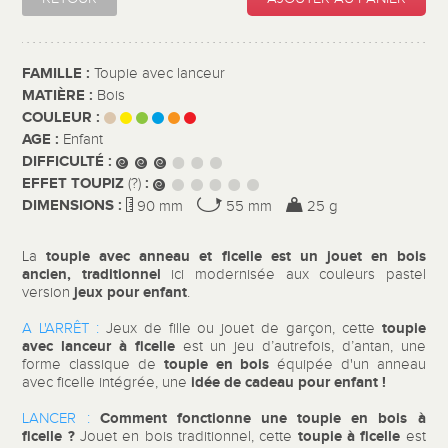
FAMILLE :
Toupie avec lanceur
MATIÈRE :
Bois
COULEUR :
AGE :
Enfant
DIFFICULTÉ :
EFFET TOUPIZ
:
(?)
DIMENSIONS :
90 mm
55 mm
25 g
toupie avec anneau et ficelle
est un jouet en bois
La
ancien, traditionnel
ici modernisée aux couleurs pastel
jeux pour enfant
version
.
toupie
A L'ARRÊT :
Jeux de fille ou jouet de garçon, cette
avec lanceur à ficelle
est un
jeu d’autrefois, d’antan, une
toupie en bois
forme classique de
équipée d'un anneau
idée de cadeau pour enfant !
avec ficelle intégrée, une
Comment fonctionne une toupie en bois à
LANCER :
ficelle ?
toupie à ficelle
Jouet en bois traditionnel, cette
est