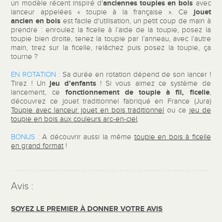
anciennes toupies en bois
un modèle récent inspiré d'
avec
jouet
lanceur appelées « toupie à la française ». Ce
ancien en bois
est facile d'utilisation, un petit coup de main à
prendre : enroulez la ficelle à l’aide de la toupie, posez la
toupie bien droite, tenez la toupie par l’anneau, avec l’autre
main, tirez sur la ficelle, relâchez puis posez la toupie, ça
tourne ?
EN ROTATION :
Sa durée en rotation dépend de son lancer !
jeu d’enfants
Tirez ! Un
! Si vous aimez ce système de
fonctionnement de toupie à fil, ficelle
lancement, ce
,
découvrez ce jouet traditionnel fabriqué en France (Jura)
Toupie avec lanceur jouet en bois traditionnel
ou ce
jeu de
toupie en bois aux couleurs arc-en-ciel
.
BONUS :
A découvrir aussi la même
toupie en bois à ficelle
en grand format
!
Avis :
SOYEZ LE PREMIER À DONNER VOTRE AVIS