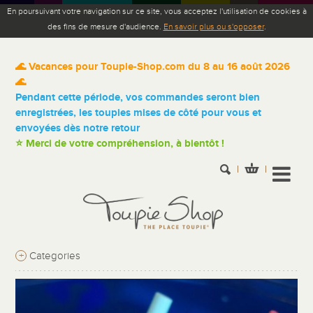
En poursuivant votre navigation sur ce site, vous acceptez l'utilisation de cookies à
des fins de mesure d'audience.
En savoir plus ou s'opposer
.
🌊 Vacances pour Toupie-Shop.com du 8 au 16 août 2026
🌊
Pendant cette période, vos commandes seront bien
enregistrées, les toupies mises de côté pour vous et
envoyées dès notre retour
⭐ Merci de votre compréhension, à bientôt !
+
Categories